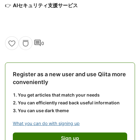
👉
AIセキュリティ支援サービス
comment
0
Register as a new user and use Qiita more
conveniently
You get articles that match your needs
You can efficiently read back useful information
You can use dark theme
What you can do with signing up
Sign up