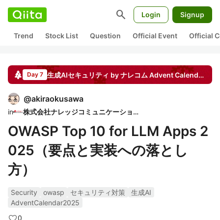
search
Login
Signup
Trend
Stock List
Question
Official Event
Official
生成AIセキュリティ by ナレコム
Advent Calendar
20
Day 7
@
akiraokusawa
in
株式会社ナレッジコミュニケーション
OWASP Top 10 for LLM Apps 2
025（要点と実装への落とし
方）
Security
owasp
セキュリティ対策
生成AI
AdventCalendar2025
0