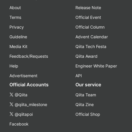
About
Release Note
Terms
Official Event
Privacy
Official Column
Guideline
Advent Calendar
Media Kit
Qiita Tech Festa
Feedback/Requests
Qiita Award
Help
Engineer White Paper
Advertisement
API
Official Accounts
Our service
@Qiita
Qiita Team
@qiita_milestone
Qiita Zine
@qiitapoi
Official Shop
Facebook