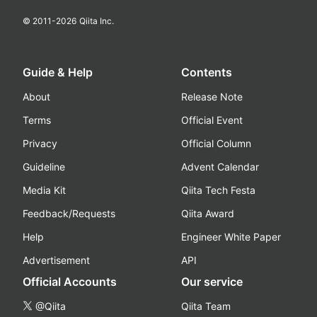
© 2011-
2026
Qiita Inc.
Guide & Help
Contents
About
Release Note
Terms
Official Event
Privacy
Official Column
Guideline
Advent Calendar
Media Kit
Qiita Tech Festa
Feedback/Requests
Qiita Award
Help
Engineer White Paper
Advertisement
API
Official Accounts
Our service
@Qiita
Qiita Team