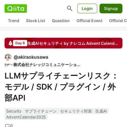
search
Login
Signup
Trend
Stock List
Question
Official Event
Official
生成AIセキュリティ by ナレコム
Advent Calendar
20
Day 6
@
akiraokusawa
in
株式会社ナレッジコミュニケーション
LLMサプライチェーンリスク：
モデル / SDK / プラグイン / 外
部API
Security
サプライチェーン
セキュリティ対策
生成AI
AdventCalendar2025
0