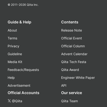
© 2011-
2026
Qiita Inc.
Guide & Help
Contents
About
Release Note
Terms
Official Event
Privacy
Official Column
Guideline
Advent Calendar
Media Kit
Qiita Tech Festa
Feedback/Requests
Qiita Award
Help
Engineer White Paper
Advertisement
API
Official Accounts
Our service
@Qiita
Qiita Team