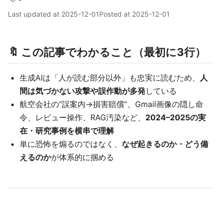
Last updated at
2025-12-01
Posted at
2025-12-01
🔖 この記事でわかること（最初に3行）
生成AIは「人が読む部分以外」も忠実に読むため、
人
間は気づかない攻撃や誤作動が多発
している
航空会社の“誤案内→損害賠償”、Gmail画像の隠し命
令、レビュー操作、RAG汚染など、
2024–2025の実
在・研究事例を横串で理解
単に恐怖を煽るのではなく、
なぜ起きるのか・どう備
えるのか
が体系的に掴める