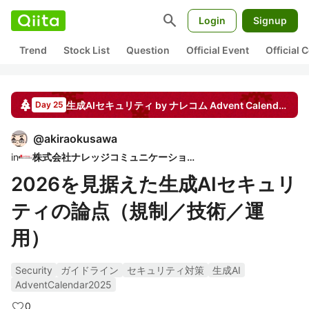
search
Login
Signup
Trend
Stock List
Question
Official Event
Official
生成AIセキュリティ by ナレコム
Advent Calendar
20
Day 25
@
akiraokusawa
in
株式会社ナレッジコミュニケーション
2026を見据えた生成AIセキュリ
ティの論点（規制／技術／運
用）
Security
ガイドライン
セキュリティ対策
生成AI
AdventCalendar2025
0