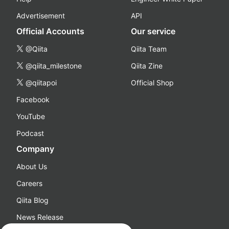
Advertisement
API
Official Accounts
Our service
@Qiita
Qiita Team
@qiita_milestone
Qiita Zine
@qiitapoi
Official Shop
Facebook
YouTube
Podcast
Company
About Us
Careers
Qiita Blog
News Release