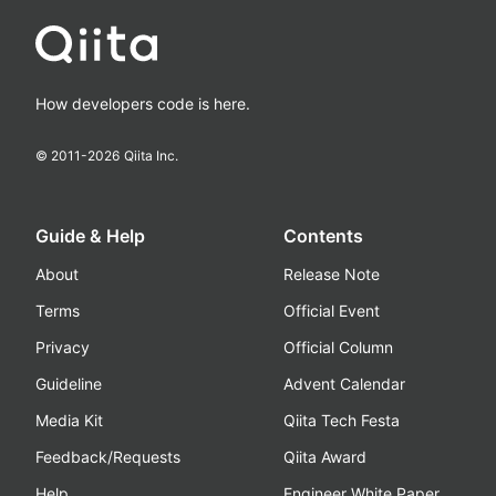
How developers code is here.
© 2011-
2026
Qiita Inc.
Guide & Help
Contents
About
Release Note
Terms
Official Event
Privacy
Official Column
Guideline
Advent Calendar
Media Kit
Qiita Tech Festa
Feedback/Requests
Qiita Award
Help
Engineer White Paper