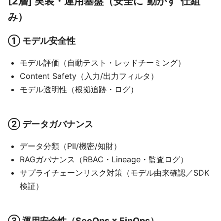
[2層] 実装・運用基盤（安全に“動かす”仕組
み）
① モデル安全性
モデル評価（自動テスト・レッドチーミング）
Content Safety（入力/出力フィルタ）
モデル透明性（根拠追跡・ログ）
② データガバナンス
データ分類（PII/機密/知財）
RAGガバナンス（RBAC・Lineage・監査ログ）
サプライチェーンリスク対策（モデル由来確認／SDK
検証）
③ 運用安全性（SecOps × FinOps）