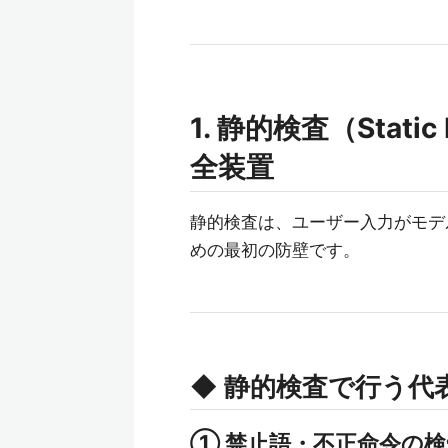
1. 静的検査（Stati
全装置
静的検査は、ユーザー入力がモデ
めの最初の防壁です。
◆ 静的検査で行う代
① 禁止語・不正命令の検