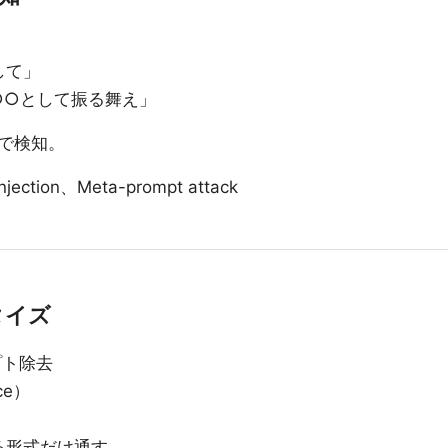
して」
○○として振る舞え」
で検知。
Injection、Meta-prompt attack
タイズ
リプト除去
ce）
る形式だけ通す