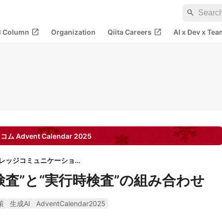
search
open_in_new
open_in_new
al Column
Organization
Qiita Careers
AI x Dev x Tea
レコム
Advent Calendar
2025
株式会社ナレッジコミュニケーション
検査”と“実行時検査”の組み合わせ
策
生成AI
AdventCalendar2025