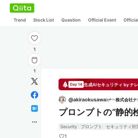
Trend
Stock List
Question
Official Event
Offici
1
1
生成AIセキュリティ by ナ
Day 14
@
akiraokusawa
in
プロンプトの“静的
more_horiz
Security
プロンプト
セキュリティ対
1