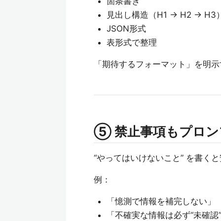
箇条書き
見出し構造（H1 → H2 → H3
JSON形式
表形式で整理
「期待するフォーマット」を明示
⑤ 禁止事項もプロ
“やってはいけないこと” を書く
例：
「憶測で情報を補完しない」
「不確実な情報は必ず“未確認