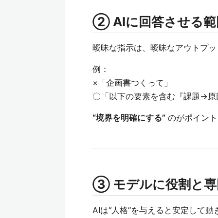
② AIに回答させる
曖昧な指示は、曖昧なアウトプッ
例：
×「企画書つくって」
〇「以下の要素を含む『課題→原
“境界を明確にする”
のがポイント
③ モデルに役割と
AIは“人格”を与えると安定して動