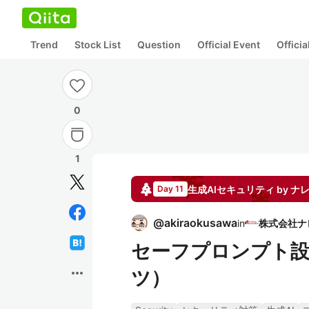
Trend
Stock List
Question
Official Event
Offici
0
1
生成AIセキュリティ by ナ
Day 11
@
akiraokusawa
in
セーフプロンプト設
more_horiz
ツ）