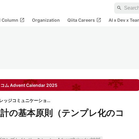
search
open_in_new
open_in_new
al Column
Organization
Qiita Careers
AI x Dev x Tea
レコム
Advent Calendar
2025
株式会社ナレッジコミュニケーション
計の基本原則（テンプレ化のコ