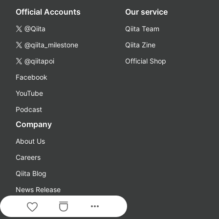
Official Accounts
Our service
@Qiita
Qiita Team
@qiita_milestone
Qiita Zine
@qiitapoi
Official Shop
Facebook
YouTube
Podcast
Company
About Us
Careers
Qiita Blog
News Release
more_horiz