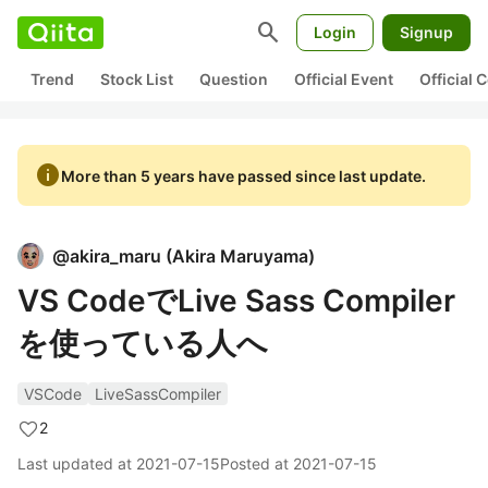
search
Login
Signup
Trend
Stock List
Question
Official Event
Official
info
More than 5 years have passed since last update.
@
akira_maru
(
Akira Maruyama
)
VS CodeでLive Sass Compiler
を使っている人へ
VSCode
LiveSassCompiler
2
Last updated at
2021-07-15
Posted at
2021-07-15