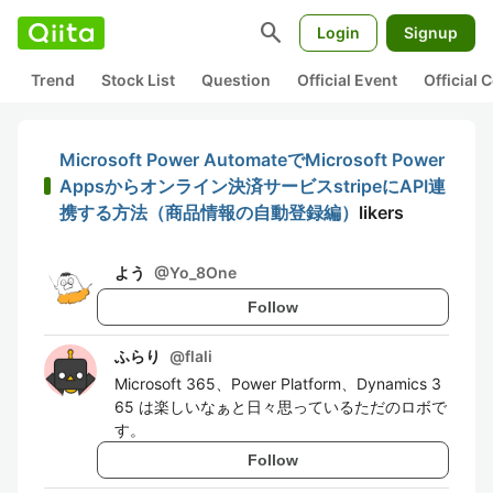
search
Login
Signup
Trend
Stock List
Question
Official Event
Official
Microsoft Power AutomateでMicrosoft Power
Appsからオンライン決済サービスstripeにAPI連
携する方法（商品情報の自動登録編）
likers
よう
@
Yo_8One
Follow
ふらり
@
flali
Microsoft 365、Power Platform、Dynamics 3
65 は楽しいなぁと日々思っているただのロボで
す。
Follow