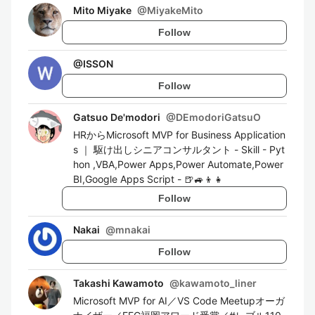
Mito Miyake
@
MiyakeMito
Follow
@
ISSON
Follow
Gatsuo De'modori
@
DEmodoriGatsuO
HRからMicrosoft MVP for Business Application
s ｜ 駆け出しシニアコンサルタント - Skill - Pyt
hon ,VBA,Power Apps,Power Automate,Power
BI,Google Apps Script - 🍺🚙👦👧
Follow
Nakai
@
mnakai
Follow
Takashi Kawamoto
@
kawamoto_liner
Microsoft MVP for AI／VS Code Meetupオーガ