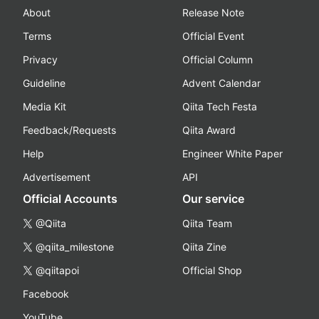
About
Release Note
Terms
Official Event
Privacy
Official Column
Guideline
Advent Calendar
Media Kit
Qiita Tech Festa
Feedback/Requests
Qiita Award
Help
Engineer White Paper
Advertisement
API
Official Accounts
Our service
@Qiita
Qiita Team
@qiita_milestone
Qiita Zine
@qiitapoi
Official Shop
Facebook
YouTube