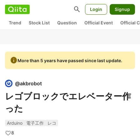
search
Login
Signup
Trend
Stock List
Question
Official Event
Official
info
More than 5 years have passed since last update.
@
akbrobot
レゴブロックでエレベーター作
った
Arduino
電子工作
レコ
8