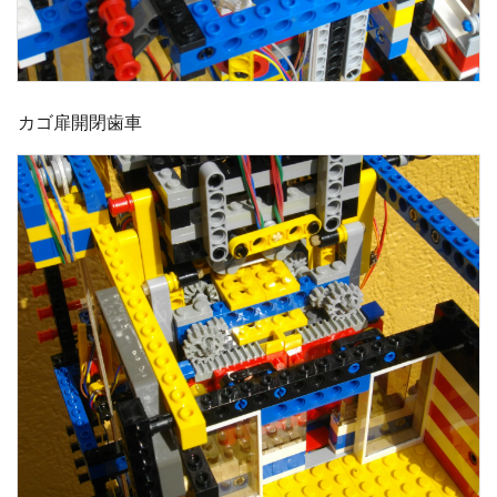
カゴ扉開閉歯車