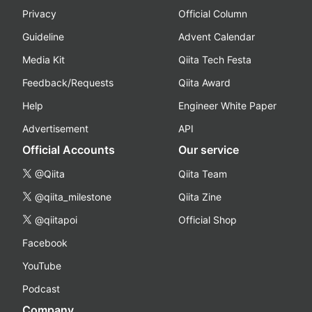
Privacy
Official Column
Guideline
Advent Calendar
Media Kit
Qiita Tech Festa
Feedback/Requests
Qiita Award
Help
Engineer White Paper
Advertisement
API
Official Accounts
Our service
@Qiita
Qiita Team
@qiita_milestone
Qiita Zine
@qiitapoi
Official Shop
Facebook
YouTube
Podcast
Company