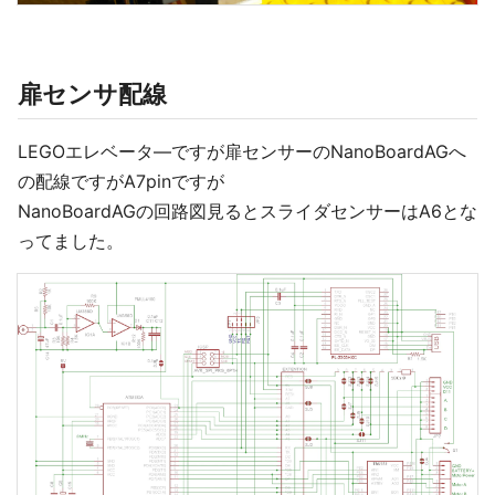
扉センサ配線
LEGOエレベータ―ですが扉センサーのNanoBoardAGへ
の配線ですがA7pinですが
NanoBoardAGの回路図見るとスライダセンサーはA6とな
ってました。