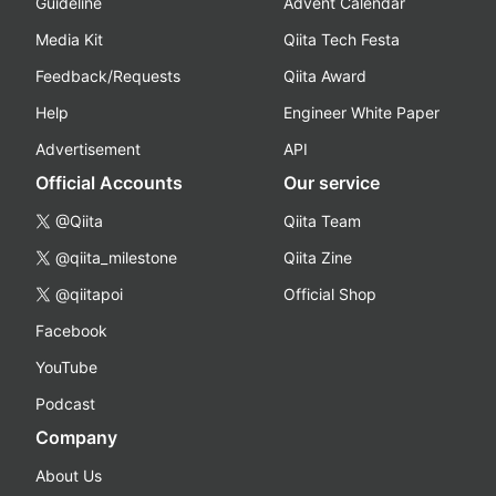
Guideline
Advent Calendar
Media Kit
Qiita Tech Festa
Feedback/Requests
Qiita Award
Help
Engineer White Paper
Advertisement
API
Official Accounts
Our service
@Qiita
Qiita Team
@qiita_milestone
Qiita Zine
@qiitapoi
Official Shop
Facebook
YouTube
Podcast
Company
About Us