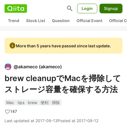
search
Login
Signup
Trend
Stock List
Question
Official Event
Official
info
More than 5 years have passed since last update.
@
akameco
(
akameco
)
brew cleanupでMacを掃除して
ストレージ容量を確保する方法
Mac
tips
brew
便利
掃除
147
Last updated at
2017-09-13
Posted at
2017-09-12