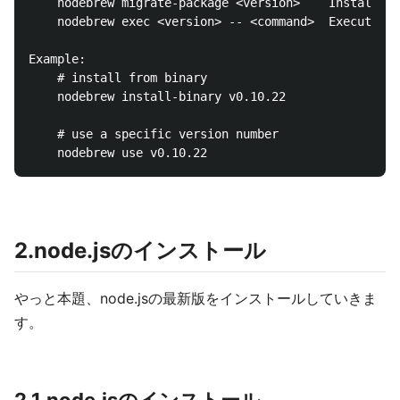
    nodebrew migrate-package <version>    Install gl
    nodebrew exec <version> -- <command>  Execute <c
Example:

    # install from binary

    nodebrew install-binary v0.10.22

    # use a specific version number

2.node.jsのインストール
やっと本題、node.jsの最新版をインストールしていきま
す。