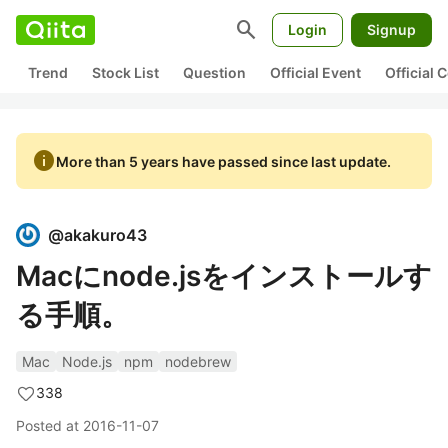
search
Login
Signup
Trend
Stock List
Question
Official Event
Official
info
More than 5 years have passed since last update.
@
akakuro43
Macにnode.jsをインストールす
る手順。
Mac
Node.js
npm
nodebrew
338
Posted at
2016-11-07