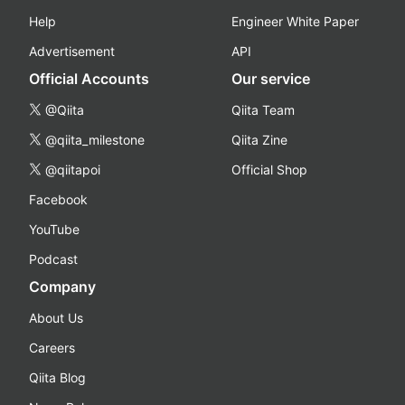
Help
Engineer White Paper
Advertisement
API
Official Accounts
Our service
@Qiita
Qiita Team
@qiita_milestone
Qiita Zine
@qiitapoi
Official Shop
Facebook
YouTube
Podcast
Company
About Us
Careers
Qiita Blog