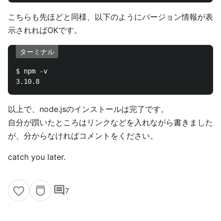
こちらも先ほどと同様、以下のようにバージョン情報が表
示されればOKです。
ターミナル
$ npm -v 

以上で、node.jsのインストールは完了です。
自分が躓いたところはリンクなどを入れながら書きました
が、分からなければコメントをください。
catch you later.
comment
7