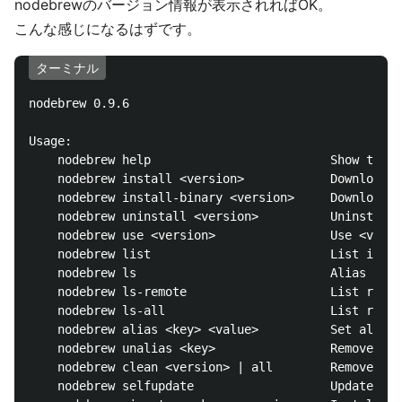
nodebrewのバージョン情報が表示されればOK。
こんな感じになるはずです。
ターミナル
nodebrew 0.9.6

Usage:

    nodebrew help                         Show this 
    nodebrew install <version>            Download a
    nodebrew install-binary <version>     Download a
    nodebrew uninstall <version>          Uninstall 
    nodebrew use <version>                Use <versi
    nodebrew list                         List insta
    nodebrew ls                           Alias for 
    nodebrew ls-remote                    List remot
    nodebrew ls-all                       List remot
    nodebrew alias <key> <value>          Set alias

    nodebrew unalias <key>                Remove ali
    nodebrew clean <version> | all        Remove sou
    nodebrew selfupdate                   Update nod