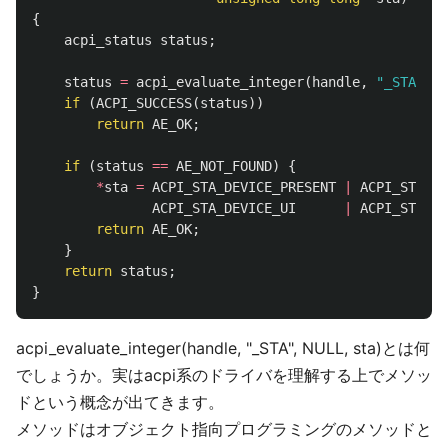
{
acpi_status
status
;
status
=
acpi_evaluate_integer
(
handle
,
"_STA"
,
N
if
(
ACPI_SUCCESS
(
status
))
return
AE_OK
;
if
(
status
==
AE_NOT_FOUND
)
{
*
sta
=
ACPI_STA_DEVICE_PRESENT
|
ACPI_STA_DE
ACPI_STA_DEVICE_UI
|
ACPI_STA_DE
return
AE_OK
;
}
return
status
;
}
acpi_evaluate_integer(handle, "_STA", NULL, sta)とは何
でしょうか。実はacpi系のドライバを理解する上でメソッ
ドという概念が出てきます。
メソッドはオブジェクト指向プログラミングのメソッドと