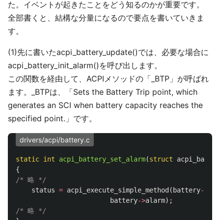
た。イベントが起きたことをどう知るのかが重要です。
全部書くと、結構な分量になるので要点を書いていきま
す。
(1)先に書いたacpi_battery_update()では、必要な場合に
acpi_battery_init_alarm()を呼び出します。
この関数を経由して、ACPIメソッドの「_BTP」が呼ばれ
ます。_BTPは、「Sets the Battery Trip point, which
generates an SCI when battery capacity reaches the
specified point.」です。
drivers/acpi/battery.c
static
int
acpi_battery_set_alarm
(
struct
acpi_batter
{
/* 略 */
status
=
acpi_execute_simple_method
(
battery
->
dev
battery
->
alarm
);
/* 略 */