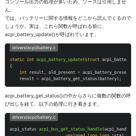
コンソール出力の処理が多いため、ソースは引用しませ
ん。
では、バッテリーに関する情報をどこから読んでくるので
しょうか。実は、これら関数が呼ばれる前に、
acpi_battery_update()が呼ばれています。
drivers/acpi/battery.c
static
int
acpi_battery_update
(
struct
acpi_battery
*
{
int
result
,
old_present
=
acpi_battery_present
(
b
result
=
acpi_battery_get_status
(
battery
);
acpi_battery_get_status()の中からさらに複数の関数の呼
び出しを経て、以下の処理に行き着きます。
drivers/acpi/battery.c
acpi_status
acpi_bus_get_status_handle
(
acpi_handle
h
unsigned
long
long
*
sta
)