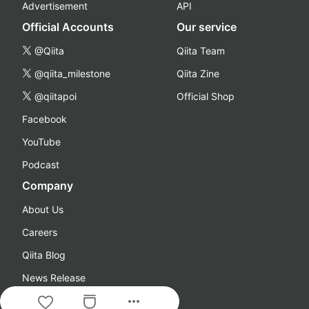
Advertisement
API
Official Accounts
Our service
@Qiita
Qiita Team
@qiita_milestone
Qiita Zine
@qiitapoi
Official Shop
Facebook
YouTube
Podcast
Company
About Us
Careers
Qiita Blog
News Release
more_horiz