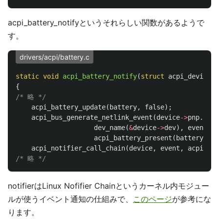
acpi_battery_notifyというそれらしい関数があるようで
す。
drivers/acpi/battery.c
static
void
acpi_battery_notify
(
struct
acpi_device
*
{
/* 略 */
acpi_battery_update
(
battery
,
false
);
acpi_bus_generate_netlink_event
(
device
->
pnp
.
devi
dev_name
(
&
device
->
dev
),
event
,
acpi_battery_present
(
battery
));
acpi_notifier_call_chain
(
device
,
event
,
acpi_bat
/* 略 */
notifierはLinux Nofifier Chainというカーネル内モジュー
ルが使うイベント通知の仕組みで、
このページ
が参考にな
ります。