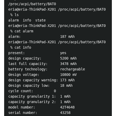
/proc/acpi/battery/BAT0

eria@eria-ThinkPad-X201 /proc/acpi/battery/BAT0

 % ls  

alarm  info  state

eria@eria-ThinkPad-X201 /proc/acpi/battery/BAT0

 % cat alarm 

alarm:                   187 mAh

eria@eria-ThinkPad-X201 /proc/acpi/battery/BAT0

 % cat info 

present:                 yes

design capacity:         5200 mAh

last full capacity:      3478 mAh

battery technology:      rechargeable

design voltage:          10800 mV

design capacity warning: 173 mAh

design capacity low:     18 mAh

cycle count:		  0

capacity granularity 1:  1 mAh

capacity granularity 2:  1 mAh

model number:            42T4648

serial number:           43258
