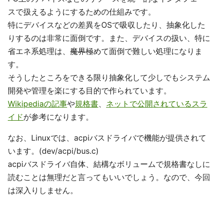
スで扱えるようにするための仕組みです。
特にデバイスなどの差異をOSで吸収したり、抽象化した
りするのは非常に面倒です。また、デバイスの扱い、特に
省エネ系処理は、
魔界
極めて面倒で難しい処理になりま
す。
そうしたところをできる限り抽象化して少しでもシステム
開発や管理を楽にする目的で作られています。
Wikipediaの記事
や
規格書
、
ネットで公開されているスラ
イド
が参考になります。
なお、Linuxでは、acpiバスドライバで機能が提供されて
います。(dev/acpi/bus.c)
acpiバスドライバ自体、結構なボリュームで規格書なしに
読むことは無理だと言ってもいいでしょう。なので、今回
は深入りしません。