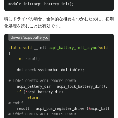
module_init
(
acpi_battery_init
);
特にドライバの場合、全体的な概要をつかむために、初期
化処理を読むことは有効です。
drivers/acpi/battery.c
static
void
__init
acpi_battery_init_async
(
void
*
unu
{
int
result
;
dmi_check_system
(
bat_dmi_table
);
acpi_battery_dir
=
acpi_lock_battery_dir
();
if
(
!
acpi_battery_dir
)
return
;
result
=
acpi_bus_register_driver
(
&
acpi_battery_