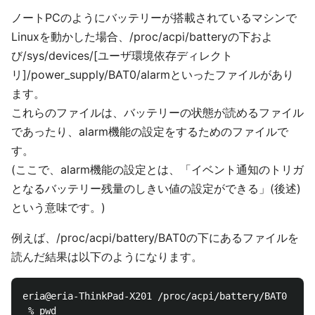
ノートPCのようにバッテリーが搭載されているマシンで
Linuxを動かした場合、/proc/acpi/batteryの下およ
び/sys/devices/[ユーザ環境依存ディレクト
リ]/power_supply/BAT0/alarmといったファイルがあり
ます。
これらのファイルは、バッテリーの状態が読めるファイル
であったり、alarm機能の設定をするためのファイルで
す。
(ここで、alarm機能の設定とは、「イベント通知のトリガ
となるバッテリー残量のしきい値の設定ができる」(後述)
という意味です。)
例えば、/proc/acpi/battery/BAT0の下にあるファイルを
読んだ結果は以下のようになります。
eria@eria-ThinkPad-X201 /proc/acpi/battery/BAT0

 % pwd
