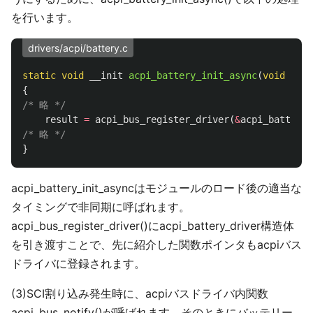
を行います。
drivers/acpi/battery.c
static
void
__init
acpi_battery_init_async
(
void
*
unu
{
/* 略 */
result
=
acpi_bus_register_driver
(
&
acpi_battery_
/* 略 */
}
acpi_battery_init_asyncはモジュールのロード後の適当な
タイミングで非同期に呼ばれます。
acpi_bus_register_driver()にacpi_battery_driver構造体
を引き渡すことで、先に紹介した関数ポインタもacpiバス
ドライバに登録されます。
(3)SCI割り込み発生時に、acpiバスドライバ内関数
acpi_bus_notify()が呼ばれます。そのときにバッテリー