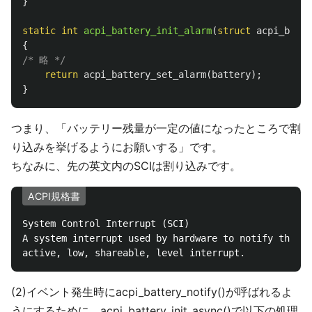
}
static
int
acpi_battery_init_alarm
(
struct
acpi_batte
{
/* 略 */
return
acpi_battery_set_alarm
(
battery
);
}
つまり、「バッテリー残量が一定の値になったところで割
り込みを挙げるようにお願いする」です。
ちなみに、先の英文内のSCIは割り込みです。
ACPI規格書
System Control Interrupt (SCI)

A system interrupt used by hardware to notify the OS
(2)イベント発生時にacpi_battery_notify()が呼ばれるよ
うにするために、acpi_battery_init_async()で以下の処理