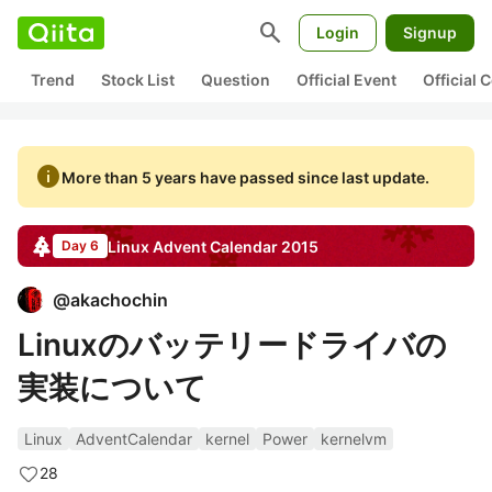
search
Login
Signup
Trend
Stock List
Question
Official Event
Official
info
More than 5 years have passed since last update.
Linux
Advent Calendar
2015
Day 6
@
akachochin
Linuxのバッテリードライバの
実装について
Linux
AdventCalendar
kernel
Power
kernelvm
28