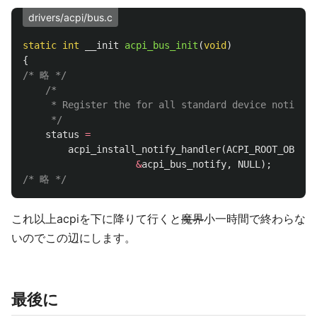
drivers/acpi/bus.c
static
int
__init
acpi_bus_init
(
void
)
{
/* 略 */
/*

     * Register the for all standard device notifica
     */
status
=
acpi_install_notify_handler
(
ACPI_ROOT_OBJECT
&
acpi_bus_notify
,
NULL
);
/* 略 */
これ以上acpiを下に降りて行くと
魔界
小一時間で終わらな
いのでこの辺にします。
最後に