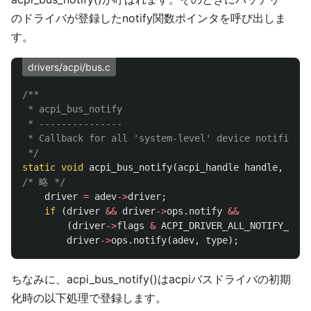
のドライバが登録したnotify関数ポインタを呼び出しま
す。
drivers/acpi/bus.c
/**

 * acpi_bus_notify

 * ---------------

 * Callback for all 'system-level' device notificati
 */
static
void
acpi_bus_notify
(
acpi_handle
handle
,
u32
/* 略 */
driver
=
adev
->
driver
;
if
(
driver
&&
driver
->
ops
.
notify
&&
(
driver
->
flags
&
ACPI_DRIVER_ALL_NOTIFY_EVEN
driver
->
ops
.
notify
(
adev
,
type
);
ちなみに、acpi_bus_notify()はacpiバスドライバの初期
化時の以下処理で登録します。