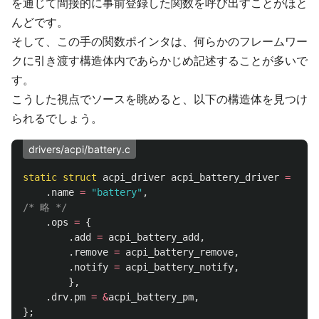
を通じて間接的に事前登録した関数を呼び出すことがほと
んどです。
そして、この手の関数ポインタは、何らかのフレームワー
クに引き渡す構造体内であらかじめ記述することが多いで
す。
こうした視点でソースを眺めると、以下の構造体を見つけ
られるでしょう。
drivers/acpi/battery.c
static
struct
acpi_driver
acpi_battery_driver
=
{
.
name
=
"battery"
,
/* 略 */
.
ops
=
{
.
add
=
acpi_battery_add
,
.
remove
=
acpi_battery_remove
,
.
notify
=
acpi_battery_notify
,
},
.
drv
.
pm
=
&
acpi_battery_pm
,
};