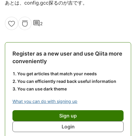
あとは、config.gcc探るのが吉です。
comment
2
Register as a new user and use Qiita more
conveniently
You get articles that match your needs
You can efficiently read back useful information
You can use dark theme
What you can do with signing up
Sign up
Login