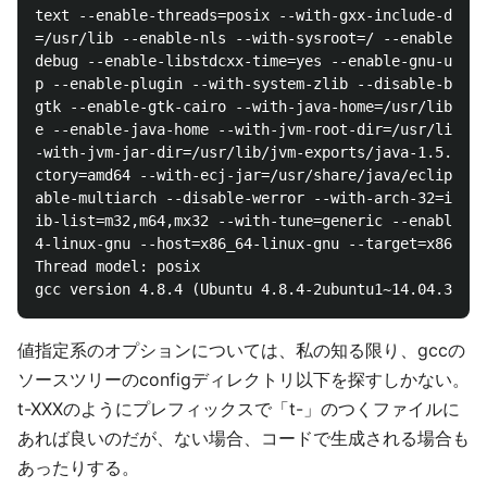
text --enable-threads=posix --with-gxx-include-dir=/
=/usr/lib --enable-nls --with-sysroot=/ --enable-clo
debug --enable-libstdcxx-time=yes --enable-gnu-uniqu
p --enable-plugin --with-system-zlib --disable-brows
gtk --enable-gtk-cairo --with-java-home=/usr/lib/jvm
e --enable-java-home --with-jvm-root-dir=/usr/lib/jv
-with-jvm-jar-dir=/usr/lib/jvm-exports/java-1.5.0-gc
ctory=amd64 --with-ecj-jar=/usr/share/java/eclipse-e
able-multiarch --disable-werror --with-arch-32=i686 
ib-list=m32,m64,mx32 --with-tune=generic --enable-ch
4-linux-gnu --host=x86_64-linux-gnu --target=x86_64-
Thread model: posix

値指定系のオプションについては、私の知る限り、gccの
ソースツリーのconfigディレクトリ以下を探すしかない。
t-XXXのようにプレフィックスで「t-」のつくファイルに
あれば良いのだが、ない場合、コードで生成される場合も
あったりする。