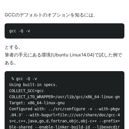
GCCのデフォルトのオプションを知るには、
とする。
筆者の手元にある環境(Ubuntu Linux14.04)で試した例で
ある。
 % gcc -Q -v                                        
Using built-in specs.

COLLECT_GCC=gcc

COLLECT_LTO_WRAPPER=/usr/lib/gcc/x86_64-linux-gnu/4.
Target: x86_64-linux-gnu

Configured with: ../src/configure -v --with-pkgversi
.04.3' --with-bugurl=file:///usr/share/doc/gcc-4.8/R
s=c,c++,java,go,d,fortran,objc,obj-c++ --prefix=/usr
ble-shared --enable-linker-build-id --libexecdir=/us