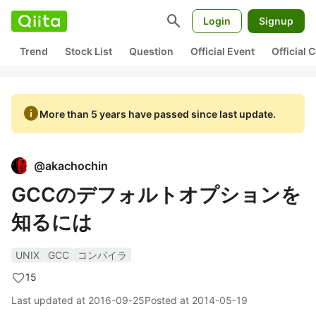
search
Login
Signup
Trend
Stock List
Question
Official Event
Official
info
More than 5 years have passed since last update.
@
akachochin
GCCのデフォルトオプションを
知るには
UNIX
GCC
コンパイラ
15
Last updated at
2016-09-25
Posted at
2014-05-19