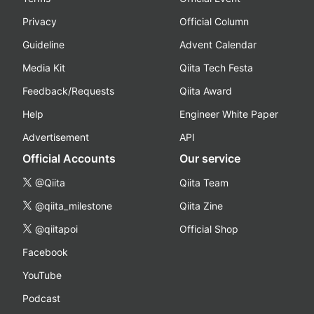
Privacy
Official Column
Guideline
Advent Calendar
Media Kit
Qiita Tech Festa
Feedback/Requests
Qiita Award
Help
Engineer White Paper
Advertisement
API
Official Accounts
Our service
@Qiita
Qiita Team
@qiita_milestone
Qiita Zine
@qiitapoi
Official Shop
Facebook
YouTube
Podcast