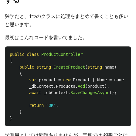
独学だと、1つのクラスに処理をまとめて書くことも多い
と思います。
最初はこんなコードを書いてました。
public
class
ProductController
{
public
string
CreateProduct
(
string
name
)
{
var
product
=
new
Product
{
Name
=
name
};
_dbContext
.
Products
.
Add
(
product
);
await
_dbContext
.
SaveChangesAsync
();
return
"OK"
;
}
}
学習用としては問題ありませんが、実務では
役割ごとに