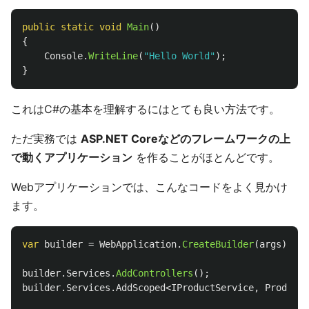
public
static
void
Main
()
{
Console
.
WriteLine
(
"Hello World"
);
}
これはC#の基本を理解するにはとても良い方法です。
ただ実務では
ASP.NET Coreなどのフレームワークの上
で動くアプリケーション
を作ることがほとんどです。
Webアプリケーションでは、こんなコードをよく見かけ
ます。
var
builder
=
WebApplication
.
CreateBuilder
(
args
);
builder
.
Services
.
AddControllers
();
builder
.
Services
.
AddScoped
<
IProductService
,
ProductS