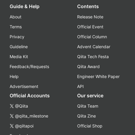
Guide & Help
Contents
About
Release Note
Terms
Official Event
Privacy
Official Column
Guideline
Advent Calendar
Media Kit
Qiita Tech Festa
Feedback/Requests
Qiita Award
Help
Engineer White Paper
Advertisement
API
Official Accounts
Our service
@Qiita
Qiita Team
@qiita_milestone
Qiita Zine
@qiitapoi
Official Shop