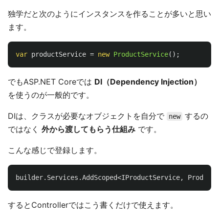
独学だと次のようにインスタンスを作ることが多いと思い
ます。
var
productService
=
new
ProductService
();
でもASP.NET Coreでは
DI（Dependency Injection）
を使うのが一般的です。
DIは、クラスが必要なオブジェクトを自分で
するの
new
ではなく
外から渡してもらう仕組み
です。
こんな感じで登録します。
builder
.
Services
.
AddScoped
<
IProductService
,
ProductS
するとControllerではこう書くだけで使えます。