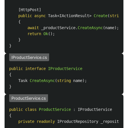
[
HttpPost
]
public
async
Task
<
IActionResult
>
Create
(
string
n
{
await
_productService
.
CreateAsync
(
name
);
return
Ok
();
}
}
IProductService.cs
public
interface
IProductService
{
Task
CreateAsync
(
string
name
);
}
ProductService.cs
public
class
ProductService
:
IProductService
{
private
readonly
IProductRepository
_repository
;