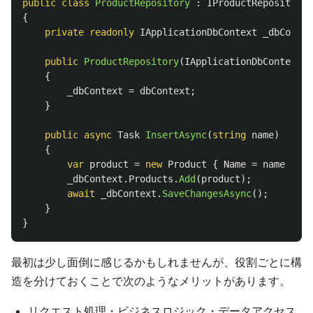
public
class
ProductRepository
:
IProductRepository
{
private
readonly
IApplicationDbContext
_dbContex
public
ProductRepository
(
IApplicationDbContext
d
{
_dbContext
=
dbContext
;
}
public
async
Task
InsertAsync
(
string
name
)
{
var
product
=
new
Product
{
Name
=
name
};
_dbContext
.
Products
.
Add
(
product
);
await
_dbContext
.
SaveChangesAsync
();
}
}
最初は少し面倒に感じるかもしれませんが、役割ごとに構
造を分けておくことで次のようなメリットがあります。
リクエスト処理・ビジネスロジック・データアクセス