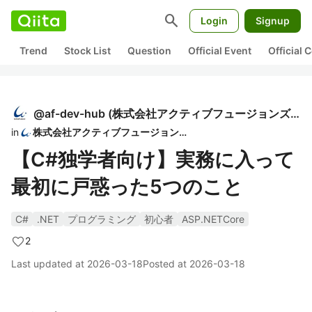
search
Login
Signup
Trend
Stock List
Question
Official Event
Official
@
af-dev-hub
(
株式会社アクティブフュージョンズ 開発チーム
in
株式会社アクティブフュージョンズ
【C#独学者向け】実務に入って
最初に戸惑った5つのこと
C#
.NET
プログラミング
初心者
ASP.NETCore
2
Last updated at
2026-03-18
Posted at
2026-03-18