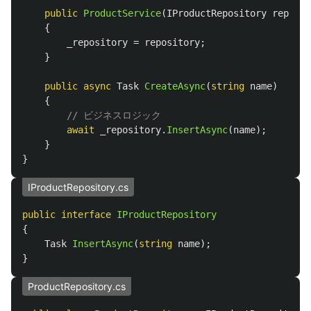
public
ProductService
(
IProductRepository
reposit
{
_repository
=
repository
;
}
public
async
Task
CreateAsync
(
string
name
)
{
// ビジネスロジック
await
_repository
.
InsertAsync
(
name
);
}
}
IProductRepository.cs
public
interface
IProductRepository
{
Task
InsertAsync
(
string
name
);
}
ProductRepository.cs