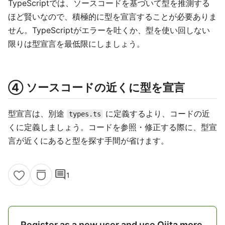
TypeScriptでは、ソースコードを基づいて型を推測する
ほど賢いなので、積極的に型を宣言することが必要ありま
せん。TypeScriptがエラーを吐くか、型を使い回しない
限りは型宣言を最低限にしましょう。
④ ソースコードの近くに型を宣言
型宣言は、別途
に定義するより、コードの近
types.ts
くに定義しましょう。コードを参照・修正する際に、型宣
言が近くにあると型を探す手間が省けます。
comment
1
Register as a new user and use Qiita more