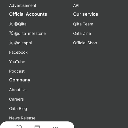
Advertisement
API
Official Accounts
Our service
@Qiita
Qiita Team
@qiita_milestone
Qiita Zine
@qiitapoi
Official Shop
Facebook
YouTube
Podcast
Company
About Us
Careers
Qiita Blog
News Release
more_horiz