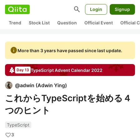
search
Login
Signup
Trend
Stock List
Question
Official Event
Official
info
More than 3 years have passed since last update.
TypeScript
Advent Calendar
2022
Day 13
@
adwin
(
Adwin Ying
)
これからTypeScriptを始める４
つのヒント
TypeScript
3