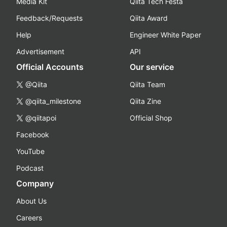
Media Kit
Qiita Tech Festa
Feedback/Requests
Qiita Award
Help
Engineer White Paper
Advertisement
API
Official Accounts
Our service
@Qiita
Qiita Team
@qiita_milestone
Qiita Zine
@qiitapoi
Official Shop
Facebook
YouTube
Podcast
Company
About Us
Careers