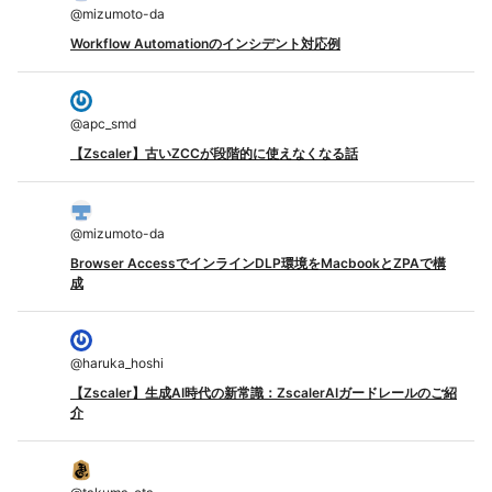
@
mizumoto-da
Workflow Automationのインシデント対応例
@
apc_smd
【Zscaler】古いZCCが段階的に使えなくなる話
@
mizumoto-da
Browser AccessでインラインDLP環境をMacbookとZPAで構
成
@
haruka_hoshi
【Zscaler】生成AI時代の新常識：ZscalerAIガードレールのご紹
介