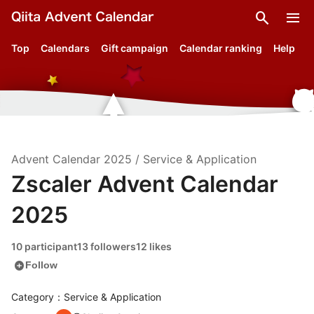
search
menu
Top
Calendars
Gift campaign
Calendar ranking
Help
Advent Calendar
2025
/
Service & Application
Zscaler Advent Calendar
2025
10 participant
13 followers
12 likes
add_circle
Follow
Category：Service & Application