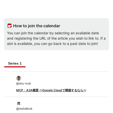
edit_calendar
How to join the calendar
You can join the calendar by selecting an available date
and registering the URL of the article you wish to link to. If a
slot is available, you can go back to a past date to join!
Series 1
@
shu-kob
MCP・A2A概要 〜Google Cloudで構築するなら〜
@
mshdtksk