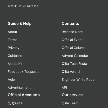
© 2011-
2026
Qiita Inc.
Guide & Help
Contents
About
Release Note
Terms
Official Event
Privacy
Official Column
Guideline
Advent Calendar
Media Kit
Qiita Tech Festa
Feedback/Requests
Qiita Award
Help
Engineer White Paper
Advertisement
API
Official Accounts
Our service
@Qiita
Qiita Team