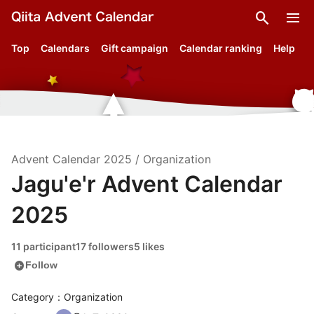
search
menu
Top
Calendars
Gift campaign
Calendar ranking
Help
Advent Calendar
2025
/
Organization
Jagu'e'r Advent Calendar
2025
11 participant
17 followers
5 likes
add_circle
Follow
Category：Organization