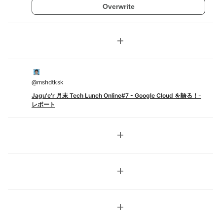
Overwrite
add
@
mshdtksk
Jagu'e'r 月末 Tech Lunch Online#7 - Google Cloud を語る！-
レポート
add
add
add