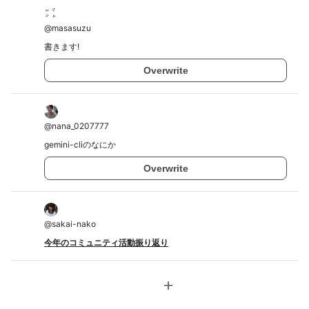
@
masasuzu
書きます!
Overwrite
@
nana_0207777
gemini-cliのなにか
Overwrite
@
sakai-nako
今年のコミュニティ活動振り返り
add