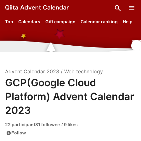
search
menu
Top
Calendars
Gift campaign
Calendar ranking
Help
Advent Calendar
2023
/
Web technology
GCP(Google Cloud
Platform) Advent Calendar
2023
22 participant
81 followers
19 likes
add_circle
Follow