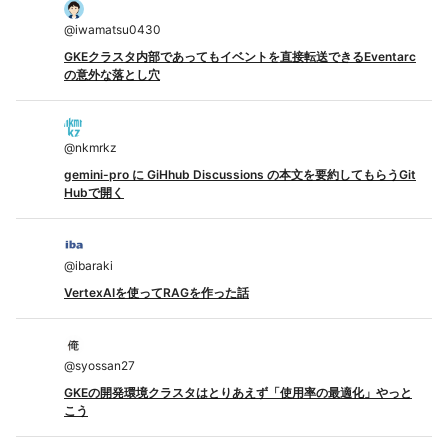
@
iwamatsu0430
GKEクラスタ内部であってもイベントを直接転送できるEventarc
の意外な落とし穴
@
nkmrkz
gemini-pro に GiHhub Discussions の本文を要約してもらうGit
Hubで開く
@
ibaraki
VertexAIを使ってRAGを作った話
@
syossan27
GKEの開発環境クラスタはとりあえず「使用率の最適化」やっと
こう