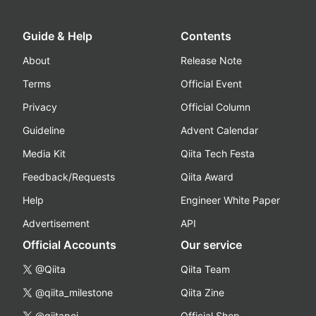
Guide & Help
Contents
About
Release Note
Terms
Official Event
Privacy
Official Column
Guideline
Advent Calendar
Media Kit
Qiita Tech Festa
Feedback/Requests
Qiita Award
Help
Engineer White Paper
Advertisement
API
Official Accounts
Our service
@Qiita
Qiita Team
@qiita_milestone
Qiita Zine
@qiitapoi
Official Shop