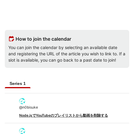
edit_calendar
How to join the calendar
You can join the calendar by selecting an available date
and registering the URL of the article you wish to link to. If a
slot is available, you can go back to a past date to join!
Series 1
@
n0bisuke
Node.jsでYouTubeのプレイリストから動画を削除する