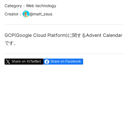
Category：Web technology
Creator
：
@
matt_zeus
GCP(Google Cloud Platform)に関するAdvent Calendar
です。
Share on X(Twitter)
Share on Facebook