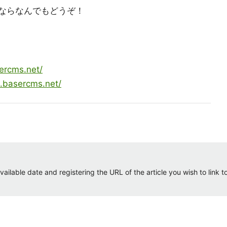
とならなんでもどうぞ！
sercms.net/
m.basercms.net/
ailable date and registering the URL of the article you wish to link to.