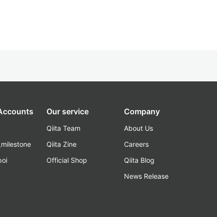
 Accounts
Our service
Company
Qiita Team
About Us
_milestone
Qiita Zine
Careers
poi
Official Shop
Qiita Blog
k
News Release