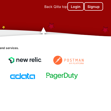
Back Qiita top
Login
Signup
and services.