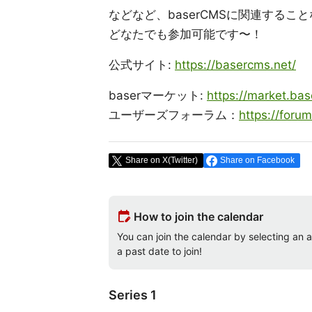
などなど、baserCMSに関連するこ
どなたでも参加可能です〜！
公式サイト:
https://basercms.net/
baserマーケット:
https://market.ba
ユーザーズフォーラム：
https://foru
Share on X(Twitter)
Share on Facebook
edit_calendar
How to join the calendar
You can join the calendar by selecting an av
a past date to join!
Series 1