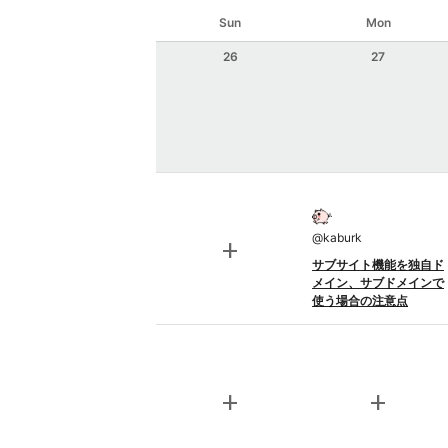
Sun
Mon
26
27
@
kaburk
add
サブサイト機能を独自ド
メイン、サブドメインで
使う場合の注意点
add
add