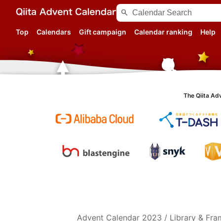
search
Top
Calendars
Gift campaign
Calendar ranking
Help
The Qiita Ad
Advent Calendar
2023
/
Library & Fr