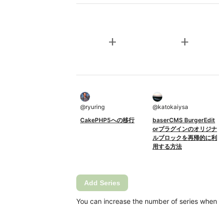
add
add
@
ryuring
@
katokaiysa
CakePHP5への移行
baserCMS BurgerEdit
orプラグインのオリジナ
ルブロックを再帰的に利
用する方法
Add Series
You can increase the number of series when Ca