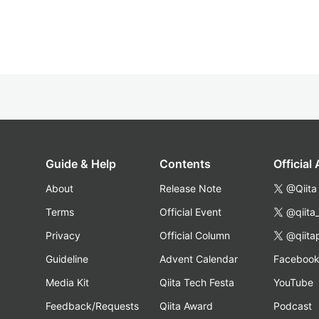
Guide & Help
Contents
Official
About
Release Note
@Qiita
Terms
Official Event
@qiita
Privacy
Official Column
@qiita
Guideline
Advent Calendar
Faceboo
Media Kit
Qiita Tech Festa
YouTube
Feedback/Requests
Qiita Award
Podcast