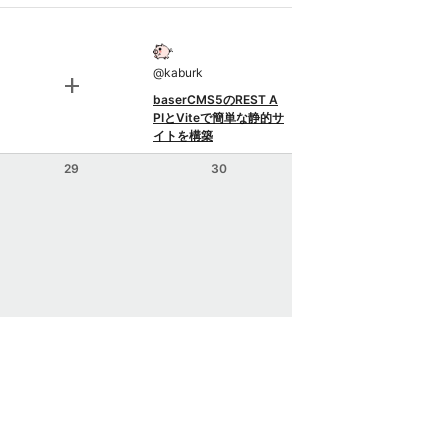
@
kaburk
add
baserCMS5のREST A
PIとViteで簡単な静的サ
イトを構築
29
30