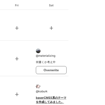
Fri
Sat
add
add
@
materializing
add
何書くか考え中
Overwrite
@
kaburk
add
baserCMS5系のテーマ
を作成してみました。