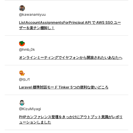
@
kawanamiyuu
ListAccountAssignmentsForPrincipal API で AWS SSO ユー
ザーを楽チン棚卸し！
@
hmb_0k
オンラインミーティングでイヤフォンから開放されたいあなたへ
@
rp_rt
Laravel 標準対話モード Tinker 5つの便利な使いどころ
@
KizuMiyagi
PHPカンファレンス登壇をきっかけにアウトプット意識がレボリ
ューションしました