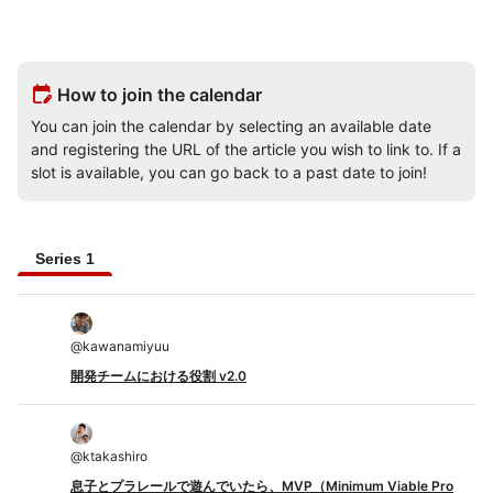
edit_calendar
How to join the calendar
You can join the calendar by selecting an available date
and registering the URL of the article you wish to link to. If a
slot is available, you can go back to a past date to join!
Series 1
@
kawanamiyuu
開発チームにおける役割 v2.0
@
ktakashiro
息子とプラレールで遊んでいたら、MVP（Minimum Viable Pro