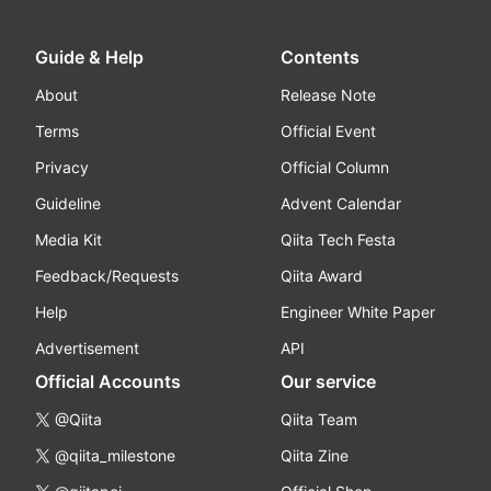
Guide & Help
Contents
About
Release Note
Terms
Official Event
Privacy
Official Column
Guideline
Advent Calendar
Media Kit
Qiita Tech Festa
Feedback/Requests
Qiita Award
Help
Engineer White Paper
Advertisement
API
Official Accounts
Our service
@Qiita
Qiita Team
@qiita_milestone
Qiita Zine