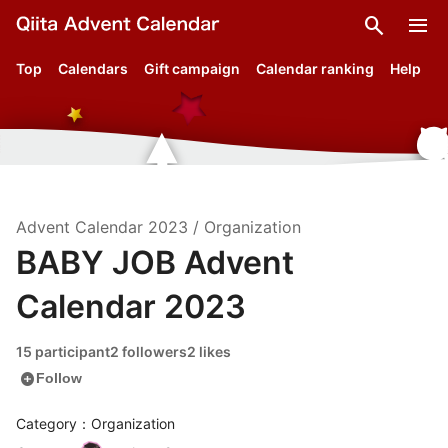
search
menu
Top
Calendars
Gift campaign
Calendar ranking
Help
Advent Calendar
2023
/
Organization
BABY JOB Advent
Calendar 2023
15 participant
2 followers
2 likes
add_circle
Follow
Category：Organization