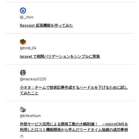
@
__tryo
Raycast 拡張機能を作ってみた
@
hmb_0k
laravel で相関バリデーションをシンプルに実装
@
mackey0225
小ネタ：チームで技術記事作成するハードルを下げるために試し
てみたこと
@
kitkattsun
外部サービス活用による開発工数の大幅削減！ ～microCMSを
利用した口コミ機能開発から学んだリードタイム短縮の成功事例
～