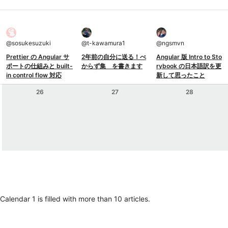
@
sosukesuzuki
@
t-kawamura1
@
ngsmvn
Prettier の Angular サ
2年前の自分に送る！べ
Angular 版 Intro to Sto
ポートの仕組みと built-
からず集 を書きます
rybook の日本語訳を更
in control flow 対応
新して思ったこと
26
27
28
lendar 1 is filled with more than 10 articles.