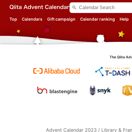
search
Top
Calendars
Gift campaign
Calendar ranking
Help
The Qiita Ad
Advent Calendar
2023
/
Library & Fr