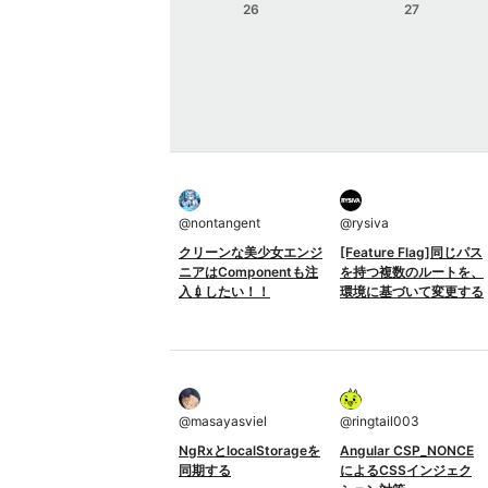
26
27
@
nontangent
@
rysiva
クリーンな美少女エンジ
[Feature Flag]同じパス
ニアはComponentも注
を持つ複数のルートを、
入💉したい！！
環境に基づいて変更する
@
masayasviel
@
ringtail003
NgRxとlocalStorageを
Angular CSP_NONCE
同期する
によるCSSインジェク