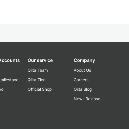
 Accounts
Our service
Company
Qiita Team
About Us
_milestone
Qiita Zine
Careers
poi
Official Shop
Qiita Blog
k
News Release