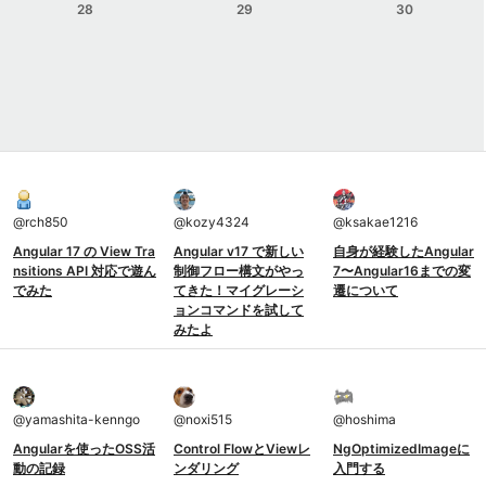
28
29
30
@
rch850
@
kozy4324
@
ksakae1216
Angular 17 の View Tra
Angular v17 で新しい
自身が経験したAngular
nsitions API 対応で遊ん
制御フロー構文がやっ
7〜Angular16までの変
でみた
てきた！マイグレーシ
遷について
ョンコマンドを試して
みたよ
@
yamashita-kenngo
@
noxi515
@
hoshima
Angularを使ったOSS活
Control FlowとViewレ
NgOptimizedImageに
動の記録
ンダリング
入門する