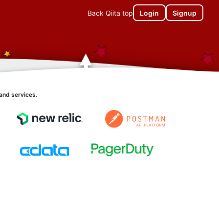
Back Qiita top
Login
Signup
and services.