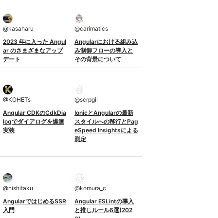
@
kasaharu
@
carimatics
2023 年に入った Angul
Angularにおける組み込
ar のさまざまなアップ
み制御フローの導入と
デート
その背景について
@
KOHETs
@
scrpgil
Angular CDKのCdkDia
IonicとAngularの最新
logでダイアログを爆速
スタイルへの移行とPag
実装
eSpeed Insightsによる
測定
@
nishitaku
@
komura_c
AngularではじめるSSR
Angular ESLintの導入
入門
と推しルール6選(202