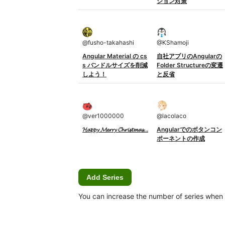
ション対策
@
fusho-takahashi
@
KShamoji
Angular Material の cs
自社アプリのAngularの
s バンドルサイズを削減
Folder Structureの変遷
しよう！
と反省
@
ver1000000
@
lacolaco
𝓗𝓪𝓹𝓹𝔂 𝓜𝓮𝓻𝓻𝔂 𝓒𝓱𝓻𝓲𝓼𝓽𝓶𝓪𝓼...
Angularでのボタンコン
ポーネントの作成
Add Series
You can increase the number of series when Ca