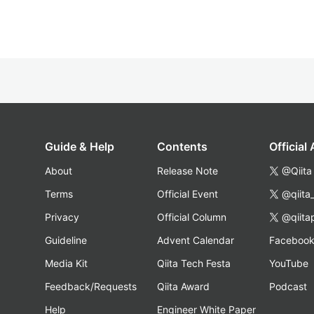
Guide & Help
Contents
Official
About
Release Note
@Qiita
Terms
Official Event
@qiita
Privacy
Official Column
@qiita
Guideline
Advent Calendar
Faceboo
Media Kit
Qiita Tech Festa
YouTube
Feedback/Requests
Qiita Award
Podcast
Help
Engineer White Paper