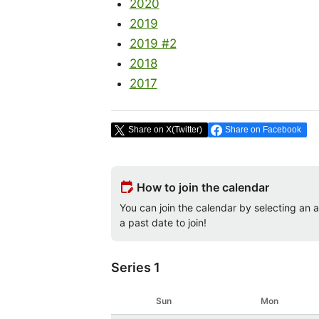
2020
2019
2019 #2
2018
2017
Share on X(Twitter)
Share on Facebook
edit_calendar
How to join the calendar
You can join the calendar by selecting an av
a past date to join!
Series 1
Sun
Mon