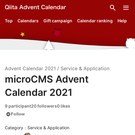
search
menu
Top
Calendars
Gift campaign
Calendar ranking
Help
Advent Calendar
2021
/
Service & Application
microCMS Advent
Calendar 2021
9 participant
20 followers
0 likes
add_circle
Follow
Category：Service & Application