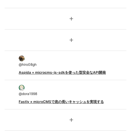
add
add
@
hiro08gh
Aspida + microcms-js-sdkを使った型安全なAPI開発
@
dora1998
Fastly × microCMSで息の長いキャッシュを実現する
add