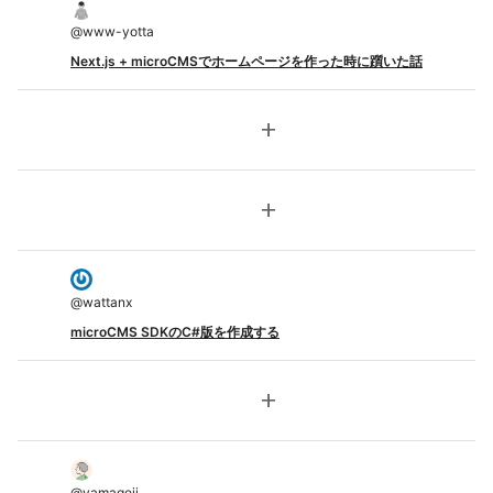
@
www-yotta
Next.js + microCMSでホームページを作った時に躓いた話
add
add
@
wattanx
microCMS SDKのC#版を作成する
add
@
yamageji