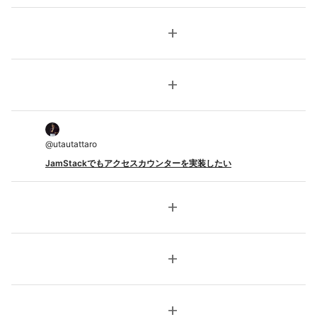
add
add
@
utautattaro
JamStackでもアクセスカウンターを実装したい
add
add
add