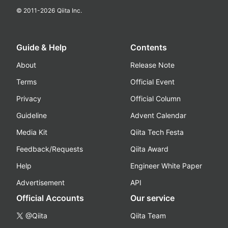
© 2011-
2026
Qiita Inc.
Guide & Help
Contents
About
Release Note
Terms
Official Event
Privacy
Official Column
Guideline
Advent Calendar
Media Kit
Qiita Tech Festa
Feedback/Requests
Qiita Award
Help
Engineer White Paper
Advertisement
API
Official Accounts
Our service
@Qiita
Qiita Team