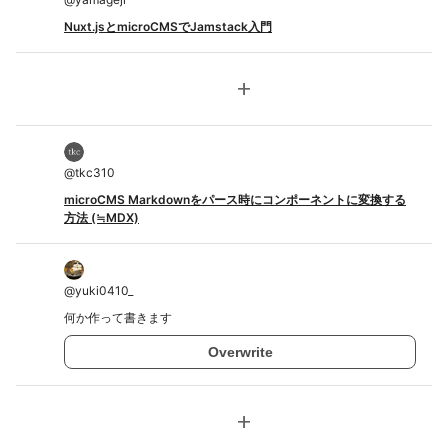
Nuxt.jsとmicroCMSでJamstack入門
add
@
tkc310
microCMS Markdownをパース時にコンポーネントに変換する
方法 (≒MDX)
@
yuki0410_
何か作って書きます
Overwrite
add