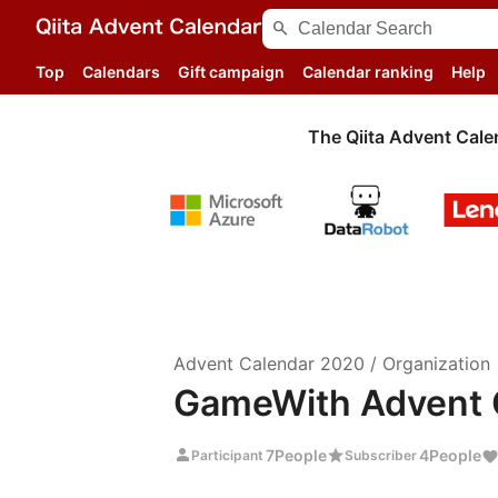
search
Top
Calendars
Gift campaign
Calendar ranking
Help
The Qiita Advent Cale
Advent Calendar
2020
/
Organization
GameWith Advent 
person
star
7
People
4
People
Participant
Subscriber