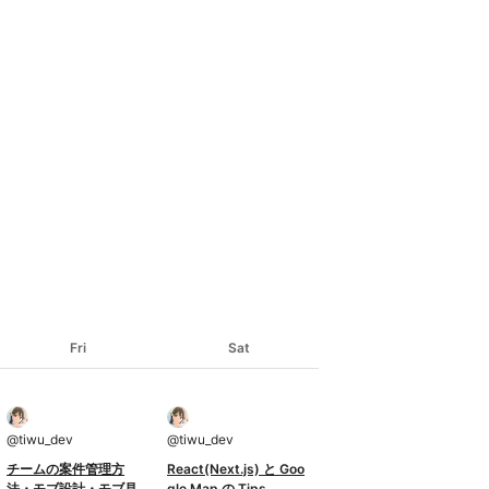
Fri
Sat
@
tiwu_dev
@
tiwu_dev
チームの案件管理方
React(Next.js) と Goo
法・モブ設計・モブ見
gle Map の Tips