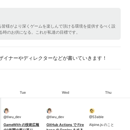
される皆様がより深くゲームを楽しんで頂ける環境を提供するべく設
る時のお供になる。これが私達の目標です。
やデザイナーやディレクターなどが書いていきます！
Tue
Wed
Thu
@
tiwu_dev
@
tiwu_dev
@
53able
GameWith の技術広報
GitHub Actions で Fire
Alpine.js のこと
の1年間の振り返り
base の Deploy をする