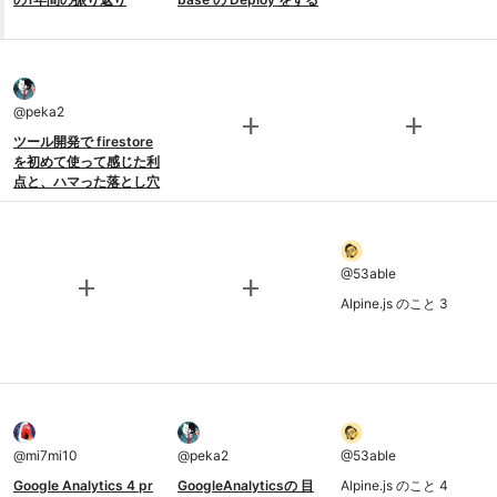
@
peka2
add
add
ツール開発で firestore
を初めて使って感じた利
点と、ハマった落とし穴
@
53able
add
add
Alpine.js のこと 3
@
mi7mi10
@
peka2
@
53able
Google Analytics 4 pr
GoogleAnalyticsの 目
Alpine.js のこと 4