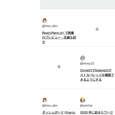
@
tiwu_dev
add
React(Next.js) で画像
のプレビュー・圧縮を試
す
@
inosy22
add
CircleCIでGolangのテ
ストカバレッジを確認で
きるようにする
@
tiwu_dev
@
serima
ダッシュボード (Vue.js,
2020 年に起きたワーク