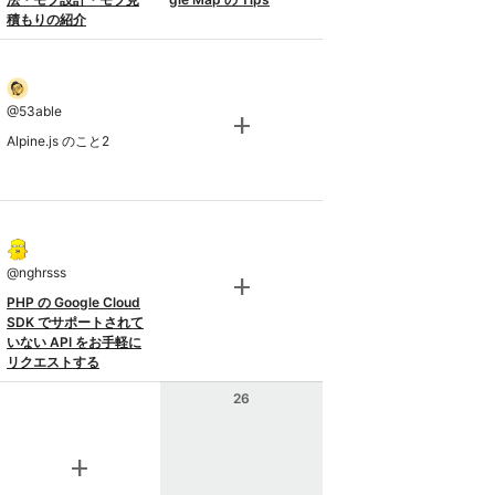
積もりの紹介
@
53able
add
Alpine.js のこと2
@
nghrsss
add
PHP の Google Cloud
SDK でサポートされて
いない API をお手軽に
リクエストする
26
add