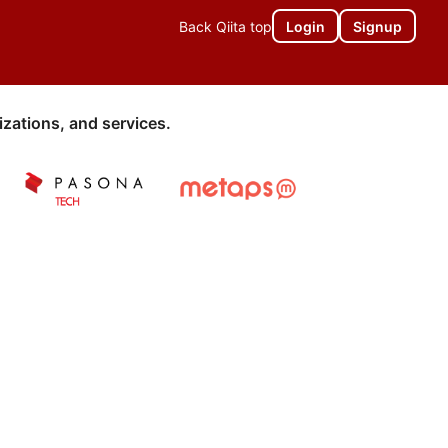
Back Qiita top
Login
Signup
zations, and services.