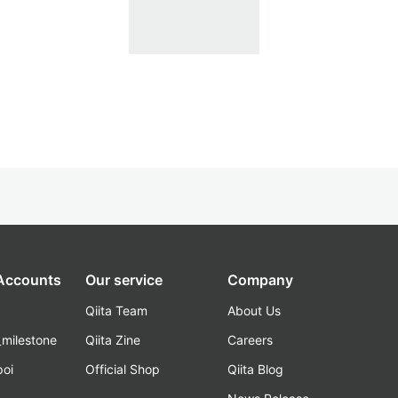
 Accounts
Our service
Company
Qiita Team
About Us
_milestone
Qiita Zine
Careers
poi
Official Shop
Qiita Blog