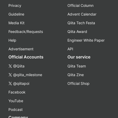
Privacy
Official Column
Guideline
Advent Calendar
Media Kit
Qiita Tech Festa
Feedback/Requests
Qiita Award
Help
Engineer White Paper
Advertisement
API
Official Accounts
Our service
@Qiita
Qiita Team
@qiita_milestone
Qiita Zine
@qiitapoi
Official Shop
Facebook
YouTube
Podcast
Company