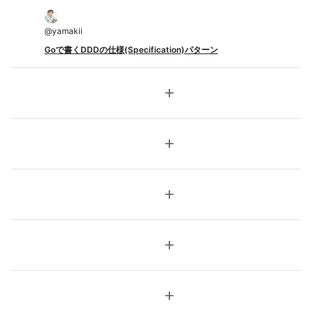
@
yamakii
Goで書くDDDの仕様(Specification)パターン
add
add
add
add
add