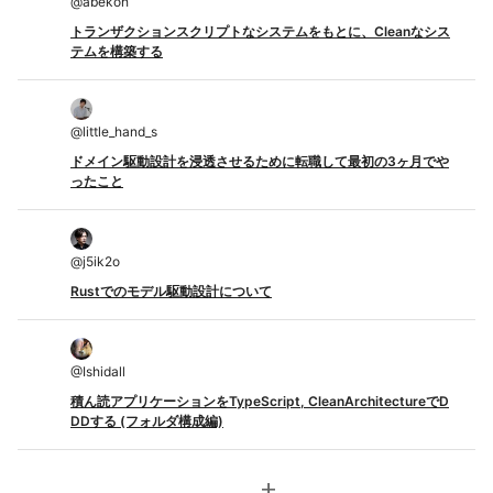
@
abekoh
トランザクションスクリプトなシステムをもとに、Cleanなシス
テムを構築する
@
little_hand_s
ドメイン駆動設計を浸透させるために転職して最初の3ヶ月でや
ったこと
@
j5ik2o
Rustでのモデル駆動設計について
@
Ishidall
積ん読アプリケーションをTypeScript, CleanArchitectureでD
DDする (フォルダ構成編)
add