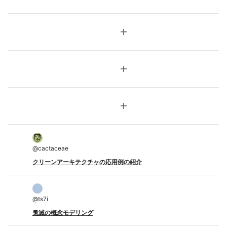
add
add
add
@
cactaceae
クリーンアーキテクチャの応用例の紹介
@
ts7i
鬼滅の概念モデリング