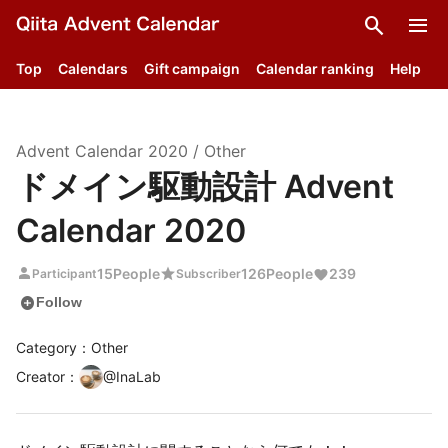
search
menu
Top
Calendars
Gift campaign
Calendar ranking
Help
Advent Calendar
2020
/
Other
ドメイン駆動設計 Advent
Calendar 2020
person
star
15
People
126
People
239
Participant
Subscriber
add_circle
Follow
Category：Other
Creator
：
@
InaLab