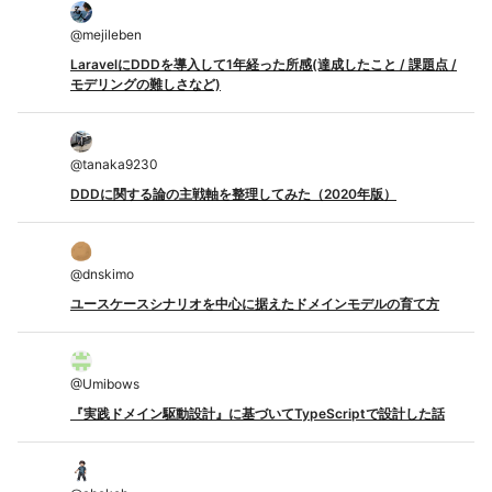
@
mejileben
LaravelにDDDを導入して1年経った所感(達成したこと / 課題点 /
モデリングの難しさなど)
@
tanaka9230
DDDに関する論の主戦軸を整理してみた（2020年版）
@
dnskimo
ユースケースシナリオを中心に据えたドメインモデルの育て方
@
Umibows
『実践ドメイン駆動設計』に基づいてTypeScriptで設計した話