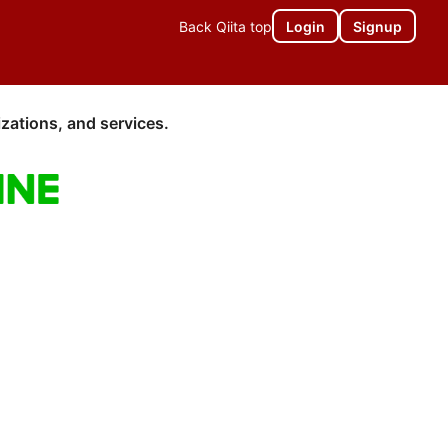
Back Qiita top
Login
Signup
zations, and services.