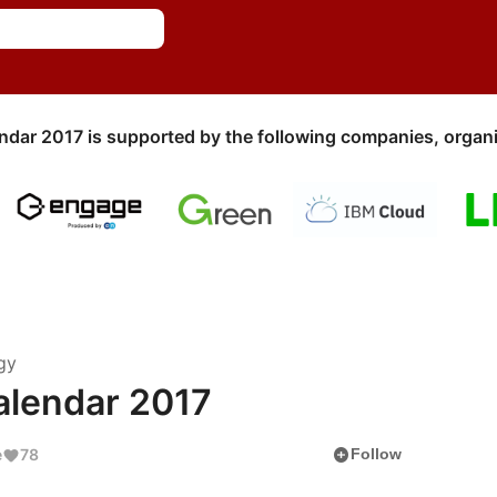
ndar 2017 is supported by the following companies, organi
gy
lendar 2017
add_circle
e
78
Follow