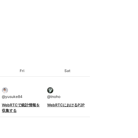
Fri
Sat
@
yusuke84
@
tnoho
WebRTCで統計情報を
WebRTCにおけるP2P
収集する