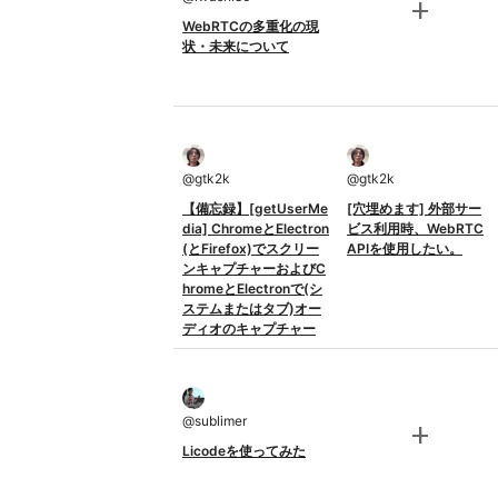
add
WebRTCの多重化の現
状・未来について
@
gtk2k
@
gtk2k
【備忘録】[getUserMe
[穴埋めます] 外部サー
dia] ChromeとElectron
ビス利用時、WebRTC
(とFirefox)でスクリー
APIを使用したい。
ンキャプチャーおよびC
hromeとElectronで(シ
ステムまたはタブ)オー
ディオのキャプチャー
@
sublimer
add
Licodeを使ってみた