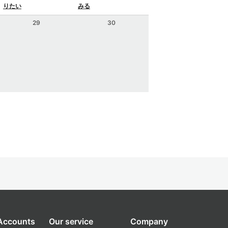
りたい
みる
29
30
 Accounts
Our service
Company