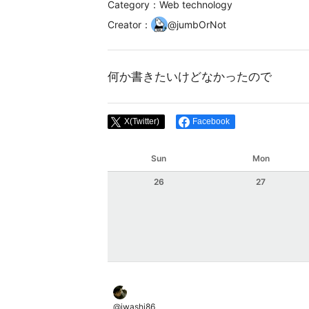
Category：Web technology
Creator
：
@
jumbOrNot
何か書きたいけどなかったので
X(Twitter)
Facebook
Sun
Mon
26
27
@
iwashi86