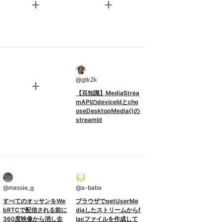
add
add
@
gtk2k
add
【豆知識】MediaStrea
mAPIのdeviceIdとcho
oseDesktopMedia()の
streamId
@
massie_g
@
a-baba
すべてのオッサンをWe
ブラウザでgetUserMe
bRTCで配信される前に
diaしたストリームからf
360度映像から消し去
lacファイルを作成して