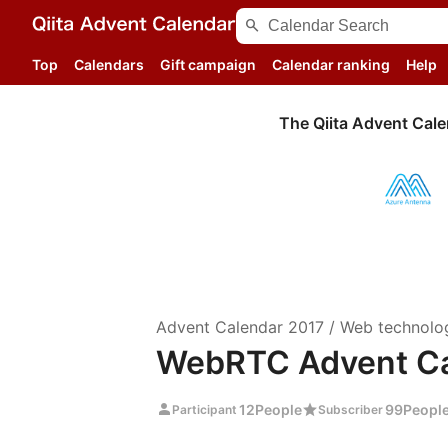
search
Top
Calendars
Gift campaign
Calendar ranking
Help
The Qiita Advent Cale
Advent Calendar
2017
/
Web technolo
WebRTC Advent Ca
person
star
12
People
99
Peopl
Participant
Subscriber