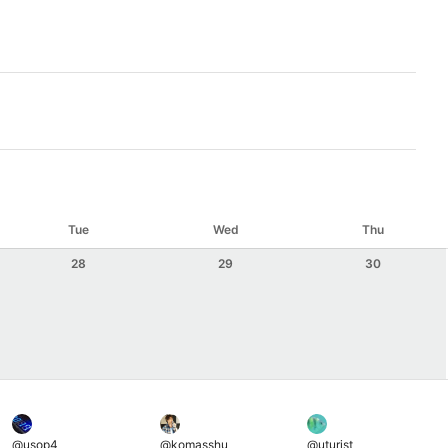
Tue
Wed
Thu
28
29
30
@
usop4
@
komasshu
@
uturist