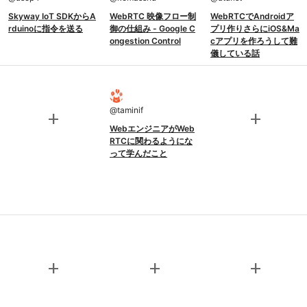
Skyway IoT SDKからA
WebRTC 映像フロー制
WebRTCでAndroidア
rduinoに指令を送る
御の仕組み - Google C
プリ作りさらにiOS&Ma
ongestion Control
cアプリを作ろうして難
儀している話
@
taminif
add
add
WebエンジニアがWeb
RTCに関わるようにな
って学んだこと
add
add
add