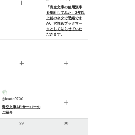
add
「青空文庫の使用漢字
を集計してみた」3年以
上前のネタで恐縮です
が、穴埋めブックマー
クとして貼らせていた
だきます。
add
add
@
ksato9700
add
青空文庫APIサーバーの
ご紹介
29
30