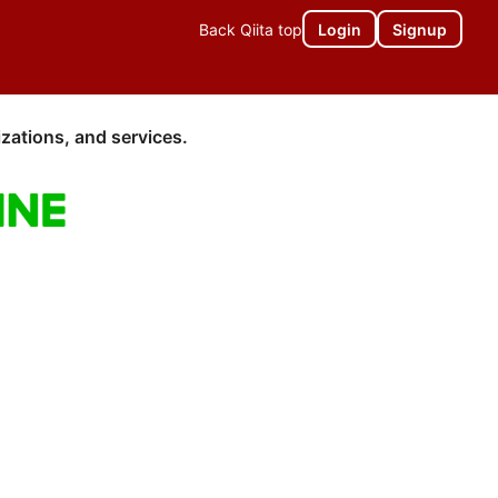
Back Qiita top
Login
Signup
zations, and services.