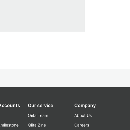
 Accounts
Our service
Company
Qiita Team
About Us
_milestone
Qiita Zine
Careers