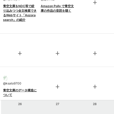
add
青空文庫をNDC等で絞
Amazon Polly で青空文
り込みつつ全文検索でき
庫の作品の音読を聴く
るWebサイト「Aozora
search」の紹介
add
add
add
@
ksato9700
add
add
青空文庫のデータ構造に
ついて
26
27
28