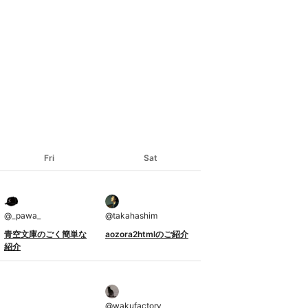
Fri
Sat
@
_pawa_
@
takahashim
青空文庫のごく簡単な
aozora2htmlのご紹介
紹介
@
wakufactory