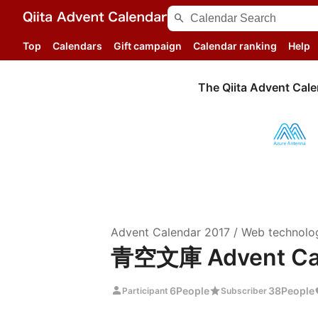
search
Top
Calendars
Gift campaign
Calendar ranking
Help
The Qiita Advent Cale
Advent Calendar
2017
/
Web technolo
青空文庫 Advent Cal
person
star
6
People
38
People
Participant
Subscriber