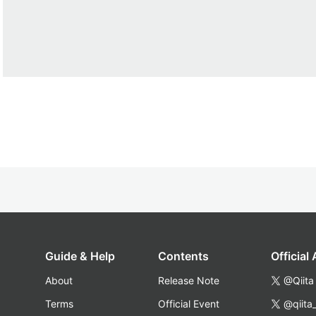
Guide & Help
Contents
Official
About
Release Note
@Qiita
Terms
Official Event
@qiita