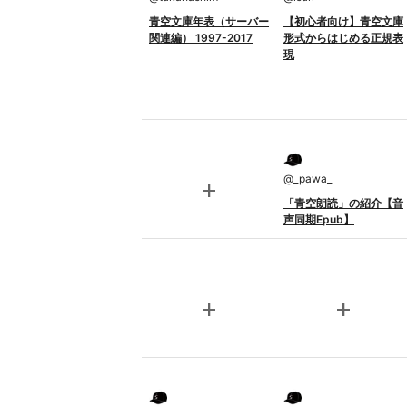
青空文庫年表（サーバー
【初心者向け】青空文庫
関連編） 1997-2017
形式からはじめる正規表
現
@
_pawa_
add
「青空朗読」の紹介【音
声同期Epub】
add
add