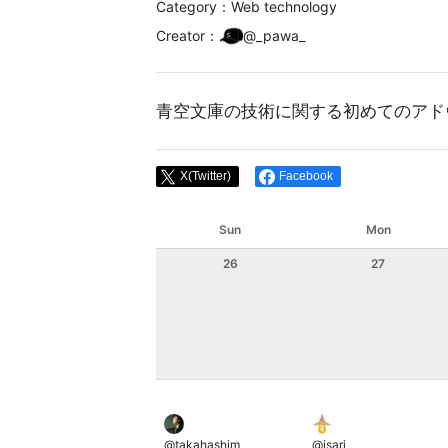
Category：Web technology
Creator
：
@
_pawa_
青空文庫の技術に関する初めてのアド
X(Twitter)
Facebook
Sun
Mon
26
27
@
takahashim
@
isari