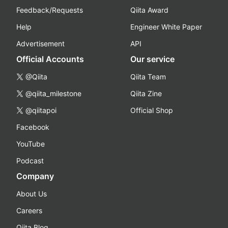
Feedback/Requests
Qiita Award
Help
Engineer White Paper
Advertisement
API
Official Accounts
Our service
@Qiita
Qiita Team
@qiita_milestone
Qiita Zine
@qiitapoi
Official Shop
Facebook
YouTube
Podcast
Company
About Us
Careers
Qiita Blog