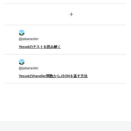
add
@
jabaraster
Yesodのテストを読み解く
@
jabaraster
YesodのHandler関数からJSONを返す方法