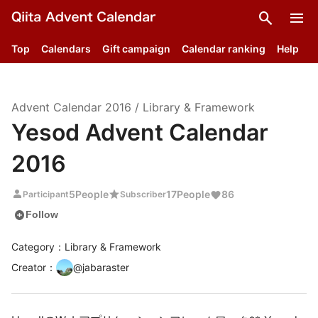
search
menu
Top
Calendars
Gift campaign
Calendar ranking
Help
Advent Calendar
2016
/
Library & Framework
Yesod Advent Calendar
2016
person
star
5
People
17
People
86
Participant
Subscriber
add_circle
Follow
Category：Library & Framework
Creator
：
@
jabaraster