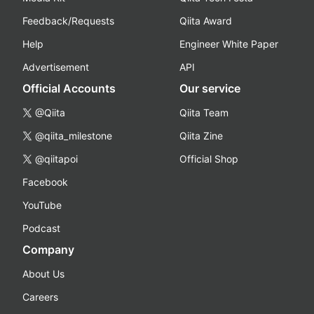
Feedback/Requests
Qiita Award
Help
Engineer White Paper
Advertisement
API
Official Accounts
Our service
@Qiita
Qiita Team
@qiita_milestone
Qiita Zine
@qiitapoi
Official Shop
Facebook
YouTube
Podcast
Company
About Us
Careers