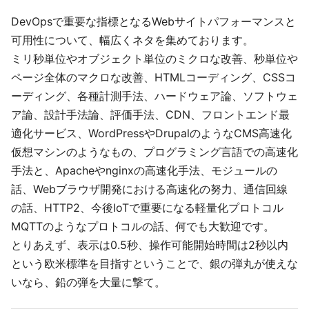
DevOpsで重要な指標となるWebサイトパフォーマンスと
可用性について、幅広くネタを集めております。
ミリ秒単位やオブジェクト単位のミクロな改善、秒単位や
ページ全体のマクロな改善、HTMLコーディング、CSSコ
ーディング、各種計測手法、ハードウェア論、ソフトウェ
ア論、設計手法論、評価手法、CDN、フロントエンド最
適化サービス、WordPressやDrupalのようなCMS高速化
仮想マシンのようなもの、プログラミング言語での高速化
手法と、Apacheやnginxの高速化手法、モジュールの
話、Webブラウザ開発における高速化の努力、通信回線
の話、HTTP2、今後IoTで重要になる軽量化プロトコル
MQTTのようなプロトコルの話、何でも大歓迎です。
とりあえず、表示は0.5秒、操作可能開始時間は2秒以内
という欧米標準を目指すということで、銀の弾丸が使えな
いなら、鉛の弾を大量に撃て。