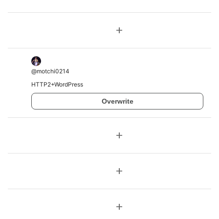
add
@
motchi0214
HTTP2+WordPress
Overwrite
add
add
add