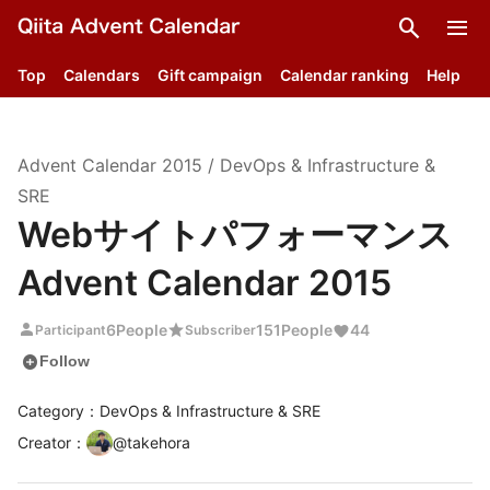
search
menu
Top
Calendars
Gift campaign
Calendar ranking
Help
Advent Calendar
2015
/
DevOps & Infrastructure &
SRE
Webサイトパフォーマンス
Advent Calendar 2015
person
star
6
People
151
People
44
Participant
Subscriber
add_circle
Follow
Category：DevOps & Infrastructure & SRE
Creator
：
@
takehora