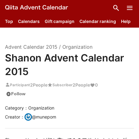
search
menu
Top
Calendars
Gift campaign
Calendar ranking
Help
Advent Calendar
2015
/
Organization
Shanon Advent Calendar
2015
person
star
2
People
2
People
0
Participant
Subscriber
add_circle
Follow
Category：Organization
Creator
：
@
munepom