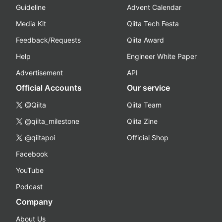
Guideline
Advent Calendar
Media Kit
Qiita Tech Festa
Feedback/Requests
Qiita Award
Help
Engineer White Paper
Advertisement
API
Official Accounts
Our service
@Qiita
Qiita Team
@qiita_milestone
Qiita Zine
@qiitapoi
Official Shop
Facebook
YouTube
Podcast
Company
About Us