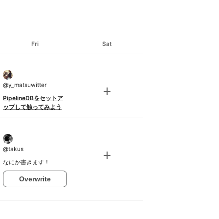
Fri
Sat
@
y_matsuwitter
add
PipelineDBをセットア
ップして触ってみよう
@
takus
add
なにか書きます！
Overwrite