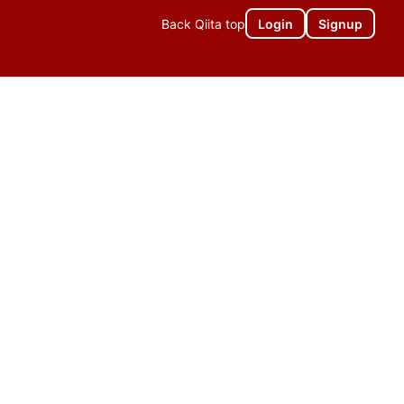
Back Qiita top
Login
Signup