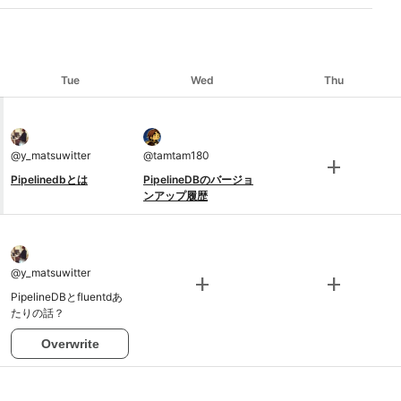
Tue
Wed
Thu
@
y_matsuwitter
@
tamtam180
add
Pipelinedbとは
PipelineDBのバージョ
ンアップ履歴
@
y_matsuwitter
add
add
PipelineDBとfluentdあ
たりの話？
Overwrite