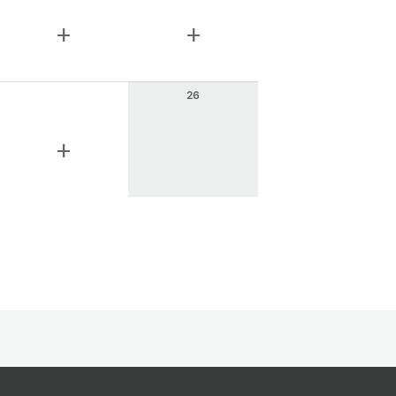
add
add
26
add