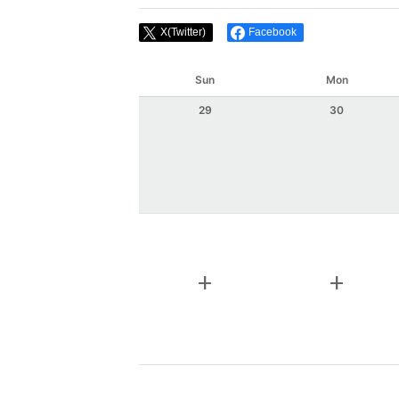
X(Twitter)
Facebook
Sun
Mon
29
30
add
add