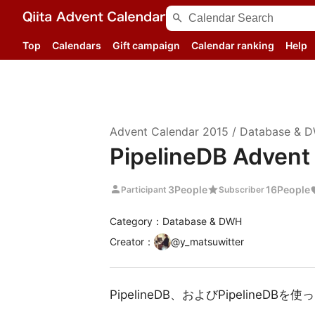
search
Top
Calendars
Gift campaign
Calendar ranking
Help
Advent Calendar
2015
/
Database & 
PipelineDB Advent
person
star
3
People
16
People
Participant
Subscriber
Category：Database & DWH
Creator
：
@
y_matsuwitter
PipelineDB、およびPipeline