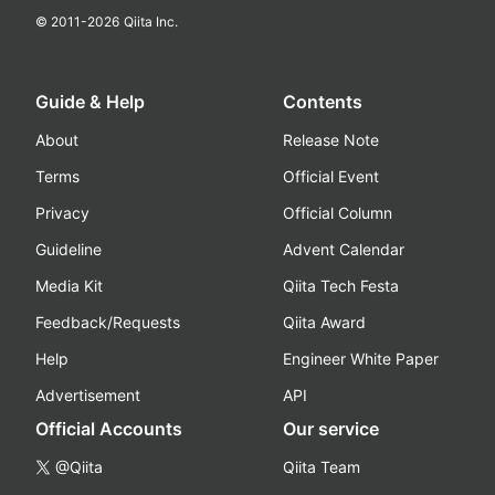
© 2011-
2026
Qiita Inc.
Guide & Help
Contents
About
Release Note
Terms
Official Event
Privacy
Official Column
Guideline
Advent Calendar
Media Kit
Qiita Tech Festa
Feedback/Requests
Qiita Award
Help
Engineer White Paper
Advertisement
API
Official Accounts
Our service
@Qiita
Qiita Team