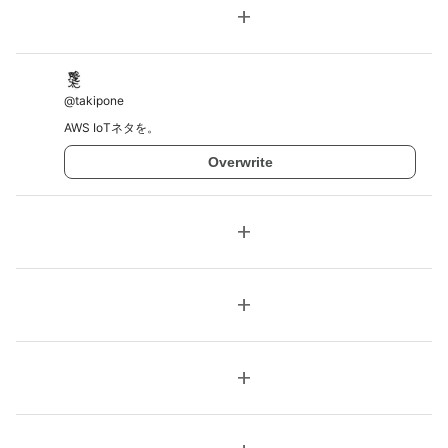
add
@
takipone
AWS IoTネタを。
Overwrite
add
add
add