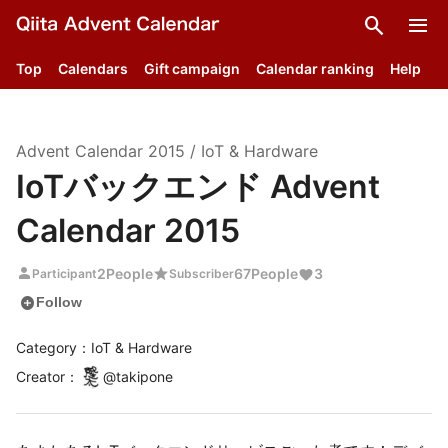
search
menu
Top
Calendars
Gift campaign
Calendar ranking
Help
Advent Calendar
2015
/
IoT & Hardware
IoTバックエンド Advent
Calendar 2015
person
star
2
People
67
People
3
Participant
Subscriber
add_circle
Follow
Category：IoT & Hardware
Creator
：
@
takipone