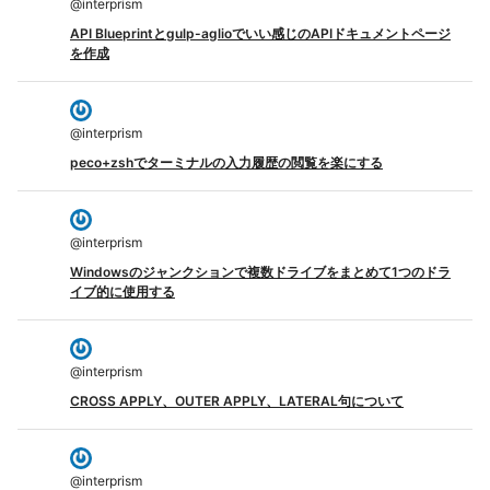
@
interprism
API Blueprintとgulp-aglioでいい感じのAPIドキュメントページ
を作成
@
interprism
peco+zshでターミナルの入力履歴の閲覧を楽にする
@
interprism
Windowsのジャンクションで複数ドライブをまとめて1つのドラ
イブ的に使用する
@
interprism
CROSS APPLY、OUTER APPLY、LATERAL句について
@
interprism