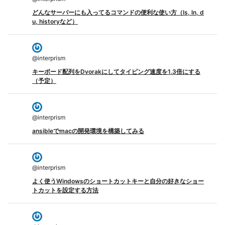
どんなサーバーにも入ってるコマンドの便利な使い方（ls, ln, d
u, historyなど）
@
interprism
キーボード配列をDvorakにしてタイピング速度を1.3倍にする
（予定）
@
interprism
ansibleでmacの開発環境を構築してみる
@
interprism
よく使うWindowsのショートカットキーと自分の好きなショー
トカットを設定する方法