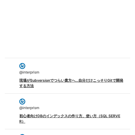
@
interprism
現場がSubversionでつらい貴方へ…自分だけこっそりGitで開発
する方法
@
interprism
初心者向けDBのインデックスの作り方、使い方（SQL SERVE
R）