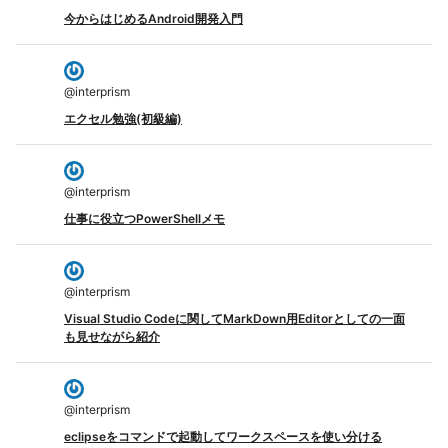
今からはじめるAndroid開発入門
@
interprism
エクセル勉強(初級編)
@
interprism
仕事に役立つPowerShellメモ
@
interprism
Visual Studio Codeに関してMarkDown用Editorとしての一面
も見せながら紹介
@
interprism
eclipseをコマンドで起動してワークスペースを使い分ける