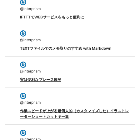
@
interprism
IFTTTでWEBサービスをもっと便利に
@
interprism
TEXTファイルでのメモ取りのすすめ with Markdown
@
interprism
実は便利なブレース展開
@
interprism
作業スピードが上がる超個人的（カスタマイズした）イラストレ
ーターショートカットキー集
@
interprism