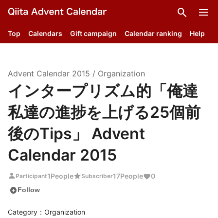
search
menu
Top
Calendars
Gift campaign
Calendar ranking
Help
Advent Calendar
2015
/
Organization
インタープリズム的「俺達
私達の進捗を上げる25個前
後のTips」 Advent
Calendar 2015
person
star
1
People
17
People
0
Participant
Subscriber
add_circle
Follow
Category：Organization