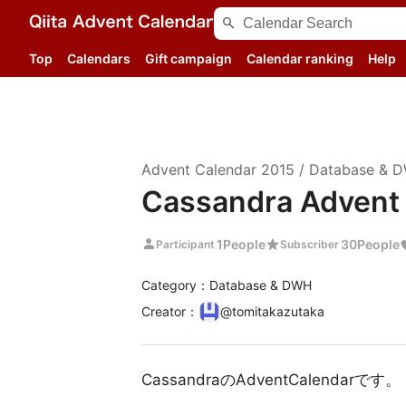
search
Top
Calendars
Gift campaign
Calendar ranking
Help
Advent Calendar
2015
/
Database & 
Cassandra Advent
person
star
1
People
30
People
Participant
Subscriber
Category：Database & DWH
Creator
：
@
tomitakazutaka
CassandraのAdventCalendarです。