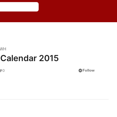
DWH
 Calendar 2015
add_circle
0
Follow