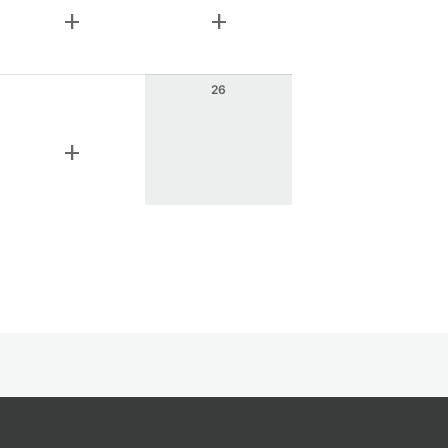
add
add
26
add