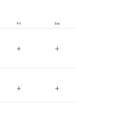
Fri
Sat
add
add
add
add