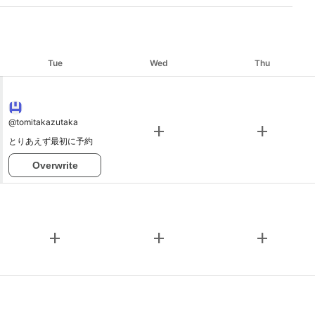
Tue
Wed
Thu
@
tomitakazutaka
add
add
とりあえず最初に予約
Overwrite
add
add
add