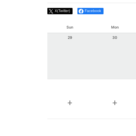
X(Twitter)
Facebook
Sun
Mon
29
30
add
add