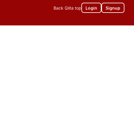
Back Qiita top
Login
Signup