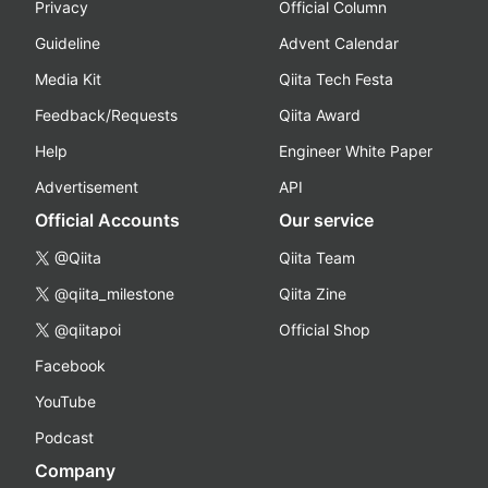
Privacy
Official Column
Guideline
Advent Calendar
Media Kit
Qiita Tech Festa
Feedback/Requests
Qiita Award
Help
Engineer White Paper
Advertisement
API
Official Accounts
Our service
@Qiita
Qiita Team
@qiita_milestone
Qiita Zine
@qiitapoi
Official Shop
Facebook
YouTube
Podcast
Company