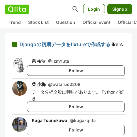
search
Login
Signup
Trend
Stock List
Question
Official Event
Official
Djangoの初期データをfixtureで作成する
likers
泉 祐汰
@
IzmYuta
Follow
柴 小梅
@
watarus0208
データ分析全般に興味があります。 Pythonが好
き。
Follow
Kuga Tsunekawa
@
kuga-qiita
Follow