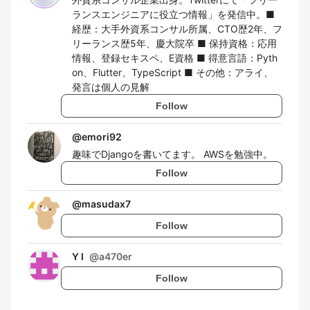
ランスエンジニアに役立つ情報」を発信中。■
経歴：大手外資系コンサル所属、CTO歴2年、フ
リーランス歴5年、慶大院卒 ■ 保持資格：応用
情報、登録セキスペ、E資格 ■ 得意言語：Pyth
on、Flutter、TypeScript ■ その他：アライ、
発言は個人の見解
Follow
@
emori92
趣味でDjangoを書いてます。 AWSを勉強中。
Follow
@
masudax7
Follow
Y I
@
a470er
Follow