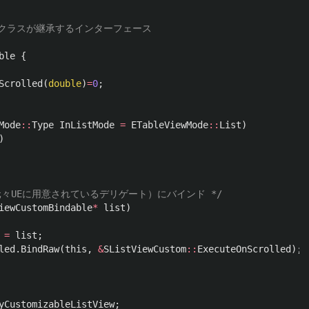
ble
{
Scrolled
(
double
)
=
0
;
Mode
::
Type
InListMode
=
ETableViewMode
::
List
)
)
lled（元々UEに用意されているデリゲート）にバインド */
iewCustomBindable
*
list
)
=
list
;
led
.
BindRaw
(
this
,
&
SListViewCustom
::
ExecuteOnScrolled
);
yCustomizableListView
;