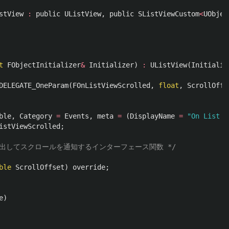
stView
:
public
UListView
,
public
SListViewCustom
<
UObjec
t
FObjectInitializer
&
Initializer
)
:
UListView
(
Initializ
DELEGATE_OneParam
(
FOnListViewScrolled
,
float
,
ScrollOffs
ble
,
Category
=
Events
,
meta
=
(
DisplayName
=
"On List V
istViewScrolled
;
mから呼び出してスクロールを通知するインターフェース関数 */
ble
ScrollOffset
)
override
;
e
)