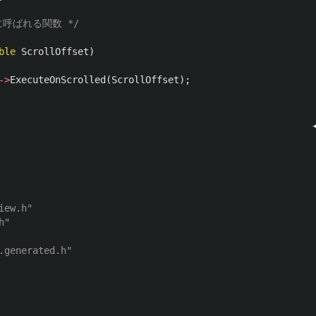
に呼ばれる関数 */
ble
ScrollOffset
)
->
ExecuteOnScrolled
(
ScrollOffset
);
iew.h"
h"
.generated.h"