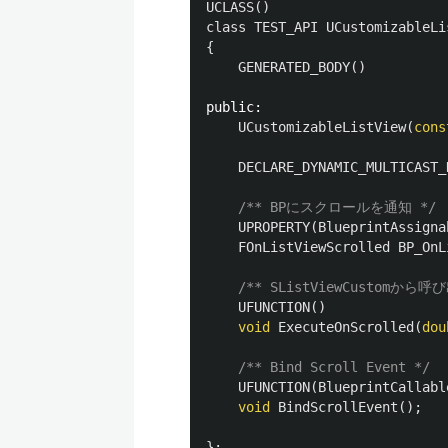
UCLASS
()
class
TEST_API
UCustomizableLi
{
GENERATED_BODY
()
public:
UCustomizableListView
(
cons
DECLARE_DYNAMIC_MULTICAST_
/** BPにスクロールを通知 */
UPROPERTY
(
BlueprintAssigna
FOnListViewScrolled
BP_OnL
/** SListViewCusto
UFUNCTION
()
void
ExecuteOnScrolled
(
dou
/** Bind Scroll Event */
UFUNCTION
(
BlueprintCallabl
void
BindScrollEvent
();
};