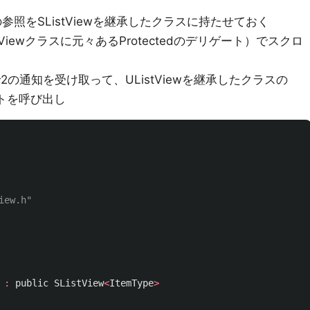
スの参照をSListViewを継承したクラスに持たせておく
（SListViewクラスに元々あるProtectedのデリゲート）でスクロ
スで2の通知を受け取って、UListViewを継承したクラスの
ートを呼び出し
iew.h"
:
public
SListView
<
ItemType
>