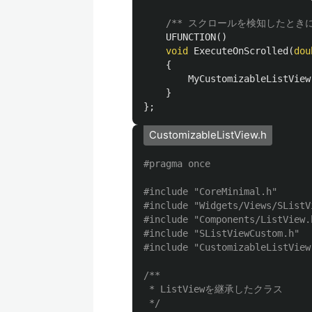
/** スクロールを検知したとき
UFUNCTION
()
void
ExecuteOnScrolled
(
dou
{
MyCustomizableListView
}
};
CustomizableListView.h
#include
"CoreMinimal.h"
#include
"Widgets/Views/SListV
#include
"Components/ListView.
#include
"SListViewCustom.h"
#include
"CustomizableListView
/**

 * ListViewを継承したクラス

 */