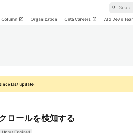
search
open_in_new
open_in_new
al Column
Organization
Qiita Careers
AI x Dev x Tea
ince last update.
wでスクロールを検知する
UnrealEngine4