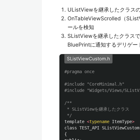
UListViewを継承したクラ
OnTableViewScrolled
ールを検知
SListViewを継承したクラ
BluePrintに通知するデリゲ
SListViewCustom.h
#include
"CoreMinimal.h"
#include
"Widgets/Views/SListV
/**

 * SListViewを継承したクラス

 */
template
<
typename
ItemType
>
class
TEST_API
SListViewCustom
{