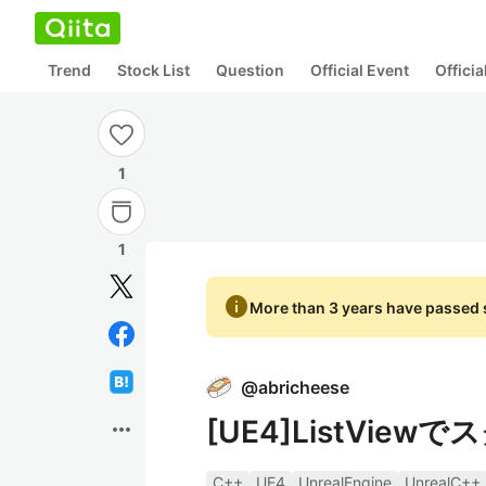
Trend
Stock List
Question
Official Event
Offici
1
1
info
More than 3 years have passed s
@
abricheese
[UE4]ListVie
more_horiz
C++
UE4
UnrealEngine
UnrealC++