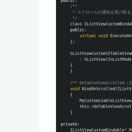
public:
/**

	 * スクロールの通知を受け取るクラスが継承するインターフェース

	 */
class
IListViewCustomBinda
public:
virtual
void
ExecuteOn
};
SListViewCustom
(
ETableView
:
SListView
(
InListMode
{
}
/** OnTableViewScro
void
BindOnScrolled
(
IListV
{
MyCustomizableListView
this
->
OnTableViewScrol
}
private:
IListViewCustomBindable
*
M