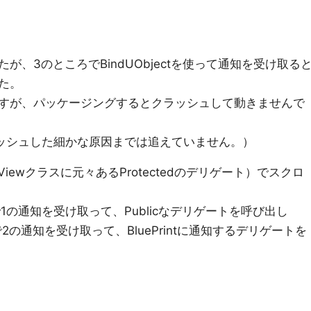
、3のところでBindUObjectを使って通知を受け取る
た。
すが、パッケージングするとクラッシュして動きませんで
発生、クラッシュした細かな原因までは追えていません。）
（SListViewクラスに元々あるProtectedのデリゲート）でスクロ
スで1の通知を受け取って、Publicなデリゲートを呼び出し
スで2の通知を受け取って、BluePrintに通知するデリゲートを