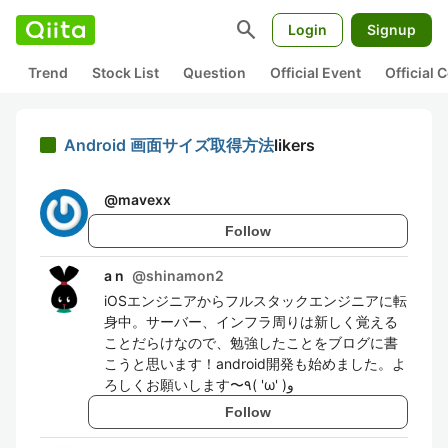
search
Login
Signup
Trend
Stock List
Question
Official Event
Official
Android 画面サイズ取得方法
likers
@
mavexx
Follow
a n
@
shinamon2
iOSエンジニアからフルスタックエンジニアに転
身中。サーバー、インフラ周りは新しく覚える
ことだらけなので、勉強したことをブログに書
こうと思います！android開発も始めました。よ
ろしくお願いします〜٩( 'ω' )و
Follow