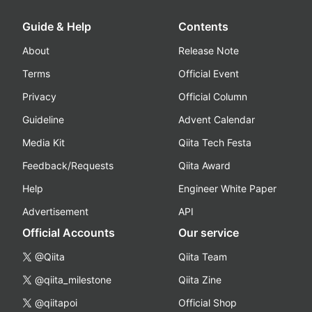
Guide & Help
Contents
About
Release Note
Terms
Official Event
Privacy
Official Column
Guideline
Advent Calendar
Media Kit
Qiita Tech Festa
Feedback/Requests
Qiita Award
Help
Engineer White Paper
Advertisement
API
Official Accounts
Our service
@Qiita
Qiita Team
@qiita_milestone
Qiita Zine
@qiitapoi
Official Shop