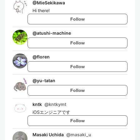
@
MieSekikawa
Hi there!
Follow
@
atushi-machine
Follow
@
floren
Follow
@
yu-tatan
Follow
kntk
@
kntkymt
iOSエンジニアです
Follow
Masaki Uchida
@
masaki_u