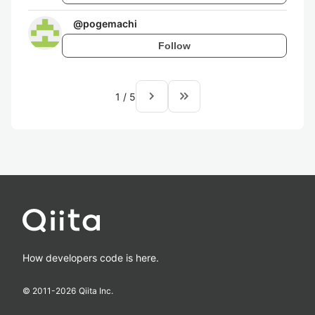
@
pogemachi
Follow
navigate_next
keyboard_double_arrow_right
1
/
5
How developers code is here.
© 2011-
2026
Qiita Inc.