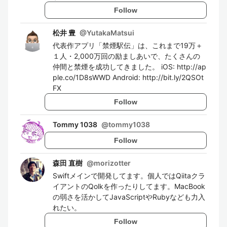
Follow
松井 豊
@
YutakaMatsui
代表作アプリ「禁煙駅伝」は、これまで19万＋
１人・2,000万回の励ましあいで、たくさんの
仲間と禁煙を成功してきました。 iOS: http://ap
ple.co/1D8sWWD Android: http://bit.ly/2QSOt
FX
Follow
Tommy 1038
@
tommy1038
Follow
森田 直樹
@
morizotter
Swiftメインで開発してます。個人ではQiitaクラ
イアントのQolkを作ったりしてます。MacBook
の弱さを活かしてJavaScriptやRubyなども力入
れたい。
Follow