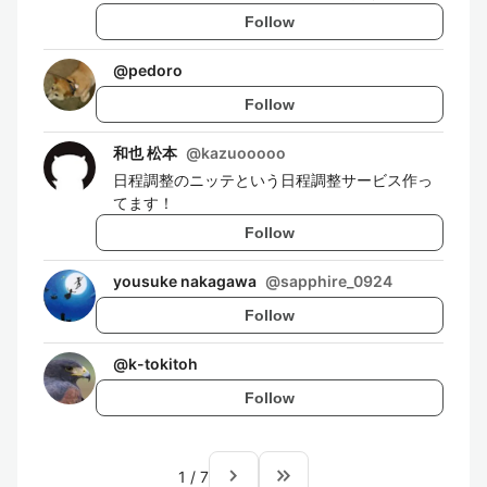
Follow
@
pedoro
Follow
和也 松本
@
kazuooooo
日程調整のニッテという日程調整サービス作っ
てます！
Follow
yousuke nakagawa
@
sapphire_0924
Follow
@
k-tokitoh
Follow
navigate_next
keyboard_double_arrow_right
1
/
7