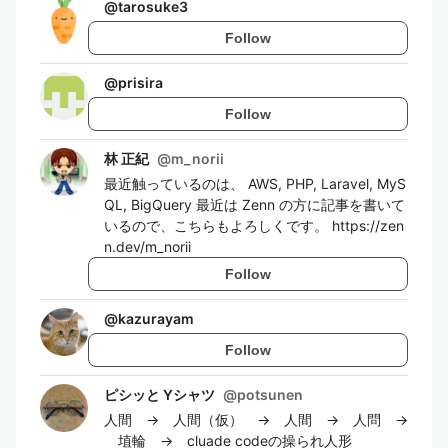
@
tarosuke3
Follow
@
prisira
Follow
林 正紀
@
m_norii
最近触っているのは、 AWS, PHP, Laravel, MyS
QL, BigQuery 最近は Zenn の方に記事を書いて
いるので、こちらもよろしくです。 https://zen
n.dev/m_norii
Follow
@
kazurayam
Follow
ピシッと Yシャツ
@
potsunen
人間 → 人間（仮） → 人間 → 人問 →
埴輪 → cluade codeの操られ人形