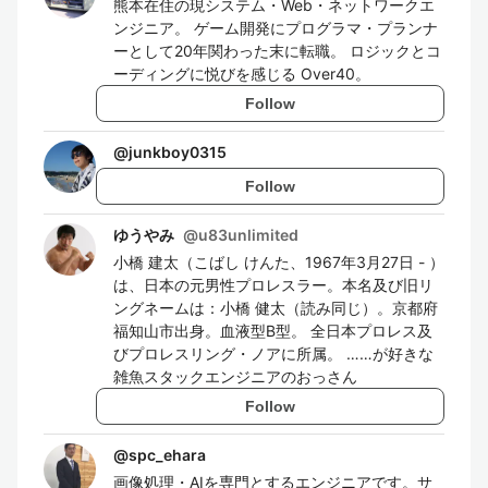
熊本在住の現システム・Web・ネットワークエ
ンジニア。 ゲーム開発にプログラマ・プランナ
ーとして20年関わった末に転職。 ロジックとコ
ーディングに悦びを感じる Over40。
Follow
@
junkboy0315
Follow
ゆうやみ
@
u83unlimited
小橋 建太（こばし けんた、1967年3月27日 - ）
は、日本の元男性プロレスラー。本名及び旧リ
ングネームは：小橋 健太（読み同じ）。京都府
福知山市出身。血液型B型。 全日本プロレス及
びプロレスリング・ノアに所属。 ……が好きな
雑魚スタックエンジニアのおっさん
Follow
@
spc_ehara
画像処理・AIを専門とするエンジニアです。サ