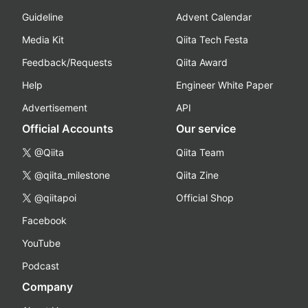
Guideline
Advent Calendar
Media Kit
Qiita Tech Festa
Feedback/Requests
Qiita Award
Help
Engineer White Paper
Advertisement
API
Official Accounts
Our service
@Qiita
Qiita Team
@qiita_milestone
Qiita Zine
@qiitapoi
Official Shop
Facebook
YouTube
Podcast
Company