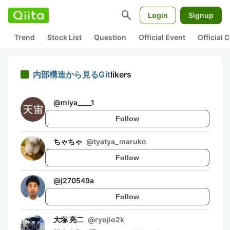
search
Login
Signup
Trend
Stock List
Question
Official Event
Official
内部構造から見るGit
likers
@
miya____1
Follow
ちゃちゃ
@
tyatya_maruko
Follow
@
j270549a
Follow
大塚 亮二
@
ryojio2k