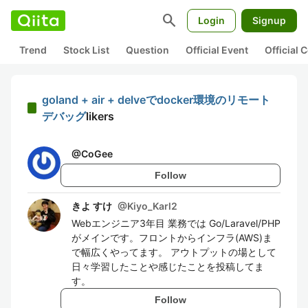
search
Login
Signup
Trend
Stock List
Question
Official Event
Official
goland + air + delveでdocker環境のリモート
デバッグ
likers
@
CoGee
Follow
きよ すけ
@
Kiyo_Karl2
Webエンジニア3年目 業務では Go/Laravel/PHP
がメインです。フロントからインフラ(AWS)ま
で幅広くやってます。 アウトプットの場として
日々学習したことや感じたことを投稿してま
す。
Follow