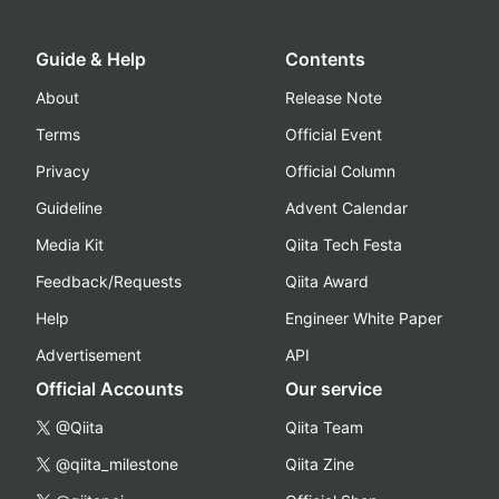
Guide & Help
Contents
About
Release Note
Terms
Official Event
Privacy
Official Column
Guideline
Advent Calendar
Media Kit
Qiita Tech Festa
Feedback/Requests
Qiita Award
Help
Engineer White Paper
Advertisement
API
Official Accounts
Our service
@Qiita
Qiita Team
@qiita_milestone
Qiita Zine