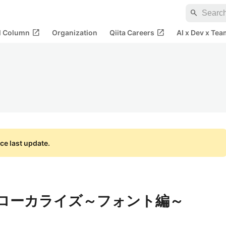
search
open_in_new
open_in_new
al Column
Organization
Qiita Careers
AI x Dev x Tea
ce last update.
ないローカライズ～フォント編～