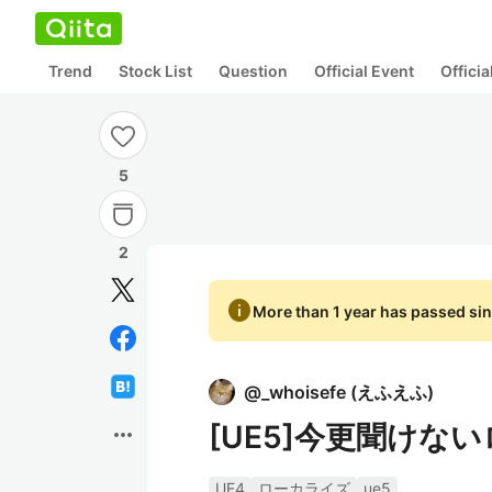
Trend
Stock List
Question
Official Event
Offici
5
2
info
More than 1 year has passed sin
@
_whoisefe
(
えふえふ
)
[UE5]今更聞け
more_horiz
UE4
ローカライズ
ue5