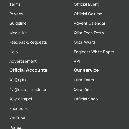
Terms
Official Event
Privacy
Official Column
Guideline
Advent Calendar
Media Kit
Qiita Tech Festa
Feedback/Requests
Qiita Award
Help
Engineer White Paper
Advertisement
API
Official Accounts
Our service
@Qiita
Qiita Team
@qiita_milestone
Qiita Zine
@qiitapoi
Official Shop
Facebook
YouTube
Podcast