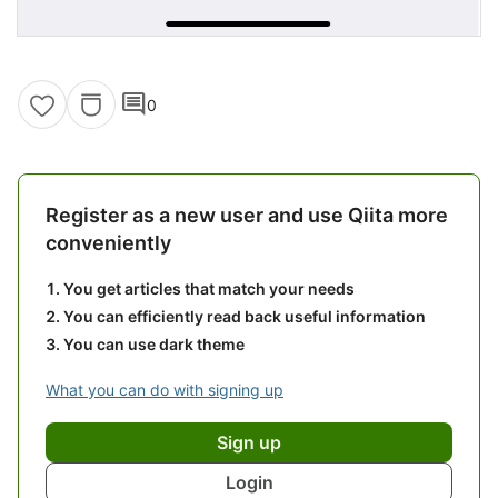
comment
0
Register as a new user and use Qiita more
conveniently
You get articles that match your needs
You can efficiently read back useful information
You can use dark theme
What you can do with signing up
Sign up
Login