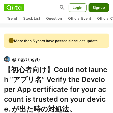
search
Login
Signup
Trend
Stock List
Question
Official Event
Official
info
More than 5 years have passed since last update.
@
_ngyt
(
ngyt
)
【初心者向け】Could not launc
h “アプリ名” Verify the Develo
per App certificate for your ac
count is trusted on your devic
e. が出た時の対処法。