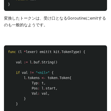
}
変換したトークンは、受け口となるGoroutineにemitする
のも一般的なようです。
func
(
l
*
lexer
)
emit
(
t
kit
.
TokenType
)
{
val
:=
l
.
buf
.
String
()
if
val
!=
"<nil>"
{
l
.
tokens
<-
token
.
Token
{
Typ
:
t
,
Pos
:
l
.
start
,
Val
:
val
,
}
}