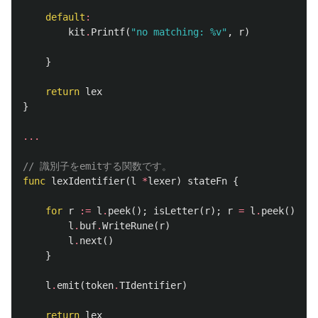
default
:
kit
.
Printf
(
"no matching: %v"
,
r
)
}
return
lex
}
...
// 識別子をemitする関数です。
func
lexIdentifier
(
l
*
lexer
)
stateFn
{
for
r
:=
l
.
peek
();
isLetter
(
r
);
r
=
l
.
peek
()
{
l
.
buf
.
WriteRune
(
r
)
l
.
next
()
}
l
.
emit
(
token
.
TIdentifier
)
return
lex