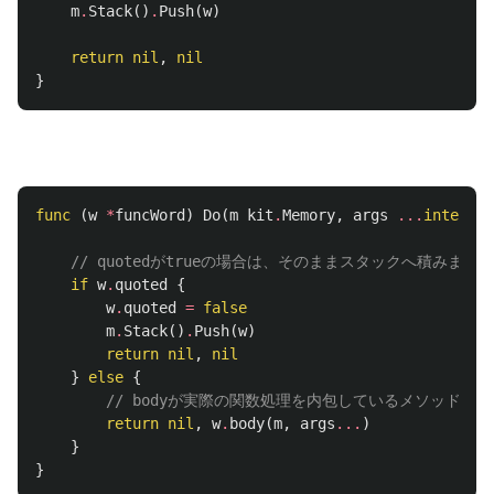
m
.
Stack
()
.
Push
(
w
)
return
nil
,
nil
}
func
(
w
*
funcWord
)
Do
(
m
kit
.
Memory
,
args
...
interfac
// quotedがtrueの場合は、そのままスタックへ積
if
w
.
quoted
{
w
.
quoted
=
false
m
.
Stack
()
.
Push
(
w
)
return
nil
,
nil
}
else
{
// bodyが実際の関数処理を内包しているメソッドに
return
nil
,
w
.
body
(
m
,
args
...
)
}
}