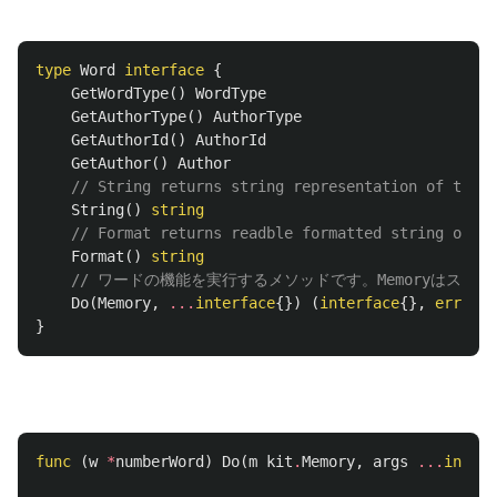
type
Word
interface
{
GetWordType
()
WordType
GetAuthorType
()
AuthorType
GetAuthorId
()
AuthorId
GetAuthor
()
Author
// String returns string representation of the w
String
()
string
// Format returns readble formatted string of th
Format
()
string
// ワードの機能を実行するメソッドです。Memoryは
Do
(
Memory
,
...
interface
{})
(
interface
{},
error
)
}
func
(
w
*
numberWord
)
Do
(
m
kit
.
Memory
,
args
...
interf