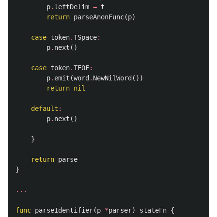
p
.
leftDelim
=
t
return
parseAnonFunc
(
p
)
case
token
.
TSpace
:
p
.
next
()
case
token
.
TEOF
:
p
.
emit
(
word
.
NewNilWord
())
return
nil
default
:
p
.
next
()
}
return
parse
}
...
func
parseIdentifier
(
p
*
parser
)
stateFn
{