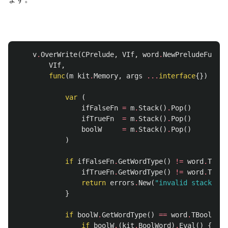
v
.
OverWrite
(
CPrelude
,
VIf
,
word
.
NewPreludeFuncWo
VIf
,
func
(
m
kit
.
Memory
,
args
...
interface
{})
erro
var
(
ifFalseFn
=
m
.
Stack
()
.
Pop
()
ifTrueFn
=
m
.
Stack
()
.
Pop
()
boolW
=
m
.
Stack
()
.
Pop
()
)
if
ifFalseFn
.
GetWordType
()
!=
word
.
TFunc
ifTrueFn
.
GetWordType
()
!=
word
.
TFunc
return
errors
.
New
(
"invalid stack val
}
if
boolW
.
GetWordType
()
==
word
.
TBoolWord
if
boolW
.
(
kit
.
BoolWord
)
.
Eval
()
{