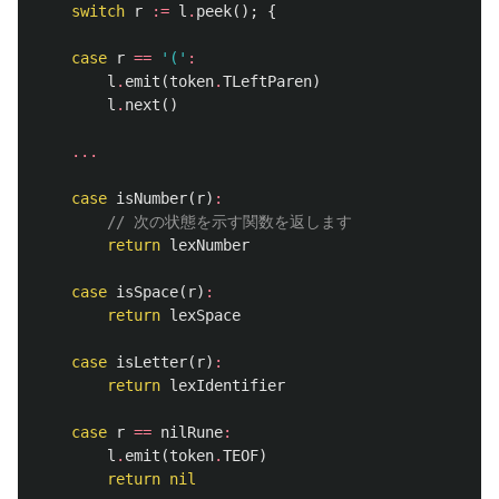
switch
r
:=
l
.
peek
();
{
case
r
==
'('
:
l
.
emit
(
token
.
TLeftParen
)
l
.
next
()
...
case
isNumber
(
r
)
:
// 次の状態を示す関数を返します
return
lexNumber
case
isSpace
(
r
)
:
return
lexSpace
case
isLetter
(
r
)
:
return
lexIdentifier
case
r
==
nilRune
:
l
.
emit
(
token
.
TEOF
)
return
nil