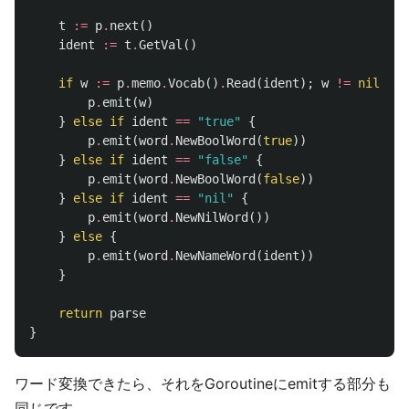
t
:=
p
.
next
()
ident
:=
t
.
GetVal
()
if
w
:=
p
.
memo
.
Vocab
()
.
Read
(
ident
);
w
!=
nil
{
p
.
emit
(
w
)
}
else
if
ident
==
"true"
{
p
.
emit
(
word
.
NewBoolWord
(
true
))
}
else
if
ident
==
"false"
{
p
.
emit
(
word
.
NewBoolWord
(
false
))
}
else
if
ident
==
"nil"
{
p
.
emit
(
word
.
NewNilWord
())
}
else
{
p
.
emit
(
word
.
NewNameWord
(
ident
))
}
return
parse
}
ワード変換できたら、それをGoroutineにemitする部分も
同じです。