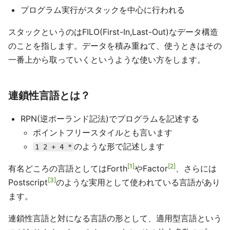
プログラム実行がスタックを中心に行われる
スタックというのはFILO(First-In,Last-Out)なデータ構造
のことを指します。データを積み重ねて、使うときはその
一番上から取っていくというような使い方をします。
連鎖性言語とは？
RPN(逆ポーランド記法)でプログラムを記述する
ポイントフリースタイルとも言います
のような形で記述します
1 2 + 4 *
1
2
有名どころの言語としてはForth
やFactor
、さらには
3
Postscript
のような実用として使われている言語があり
ます。
連鎖性言語と対になる言語の形として、適用型言語という