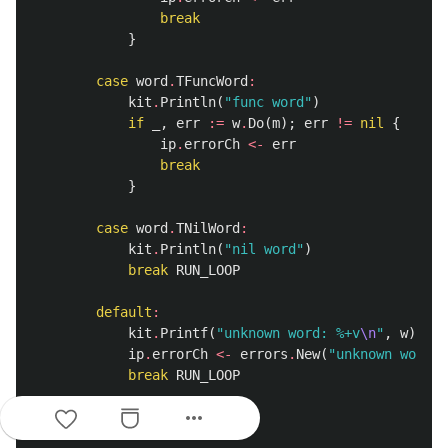
break
}
case
word
.
TFuncWord
:
kit
.
Println
(
"func word"
)
if
_
,
err
:=
w
.
Do
(
m
);
err
!=
nil
{
ip
.
errorCh
<-
err
break
}
case
word
.
TNilWord
:
kit
.
Println
(
"nil word"
)
break
RUN_LOOP
default
:
kit
.
Printf
(
"unknown word: %+v
\n
"
,
w
)
ip
.
errorCh
<-
errors
.
New
(
"unknown word"
)
break
RUN_LOOP
more_horiz
}