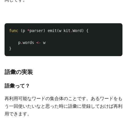
func
(
p
*
parser
)
emit
(
w
kit
.
Word
)
{
p
.
words
<-
w
}
語彙の実装
語彙って？
再利用可能なワードの集合体のことです。あるワードをも
う一回使いたいなと思った時に語彙に登録しておけば再利
用できます。