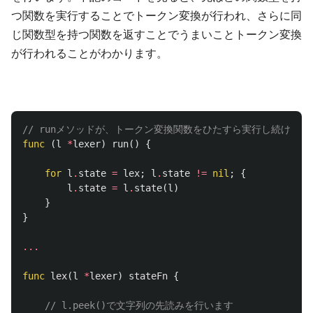
つ関数を実行することでトークン変換が行われ、さらに同
じ関数型を持つ関数を返すことでうまいことトークン変換
が行われることがわかります。
// runメソッドが、トークン変換関数をひたすら実行し続けます
func
(
l
*
lexer
)
run
()
{
for
l
.
state
=
lex
;
l
.
state
!=
nil
;
{
l
.
state
=
l
.
state
(
l
)
}
}
...
func
lex
(
l
*
lexer
)
stateFn
{
// l.peek()で文字列の先読みを行います