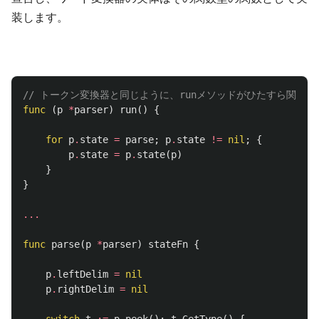
装します。
// トークン変換器と同じように、runメソッドがひたすら関数
func
(
p
*
parser
)
run
()
{
for
p
.
state
=
parse
;
p
.
state
!=
nil
;
{
p
.
state
=
p
.
state
(
p
)
}
}
...
func
parse
(
p
*
parser
)
stateFn
{
p
.
leftDelim
=
nil
p
.
rightDelim
=
nil