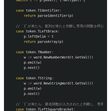
switch
t
:=
p
.
peek
();
t
.
GetType
()
{
case
token
.
TIdentifier
:
return
parseIdentifier
(
p
)
// `{`が来たら、配列が来たと判断し専用の関数を呼び出
case
token
.
TLeftBrace
:
p
.
leftDelim
=
t
return
parseArray
(
p
)
case
token
.
TNumber
:
w
:=
word
.
NewNumberWord
(
t
.
GetVal
())
p
.
emit
(
w
)
p
.
next
()
case
token
.
TString
:
w
:=
word
.
NewStringWord
(
t
.
GetVal
())
p
.
emit
(
w
)
p
.
next
()
// `[`が来たら、匿名関数が入力されたと判断し、専用の
case
token
.
TLeftSquareBracket
: