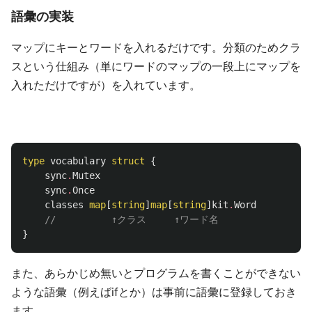
語彙の実装
マップにキーとワードを入れるだけです。分類のためクラ
スという仕組み（単にワードのマップの一段上にマップを
入れただけですが）を入れています。
type
vocabulary
struct
{
sync
.
Mutex
sync
.
Once
classes
map
[
string
]
map
[
string
]
kit
.
Word
//          ↑クラス     ↑ワード名
}
また、あらかじめ無いとプログラムを書くことができない
ような語彙（例えばifとか）は事前に語彙に登録しておき
ます。