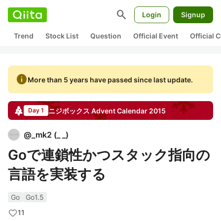
search
Login
Signup
Trend
Stock List
Question
Official Event
Official
info
More than 5 years have passed since last update.
ニジボックス
Advent Calendar
2015
Day 1
@
_mk2
(
_ _
)
Goで連鎖性かつスタック指向の
言語を実装する
Go
Go1.5
11