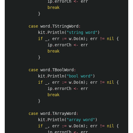
ip
.
errorCh
<-
err
break
}
case
word
.
TStringWord
:
kit
.
Println
(
"string word"
)
if
_
,
err
:=
w
.
Do
(
m
);
err
!=
nil
{
ip
.
errorCh
<-
err
break
}
case
word
.
TBoolWord
:
kit
.
Println
(
"bool word"
)
if
_
,
err
:=
w
.
Do
(
m
);
err
!=
nil
{
ip
.
errorCh
<-
err
break
}
case
word
.
TArrayWord
:
kit
.
Println
(
"array word"
)
if
_
,
err
:=
w
.
Do
(
m
);
err
!=
nil
{
ip
.
errorCh
<-
err