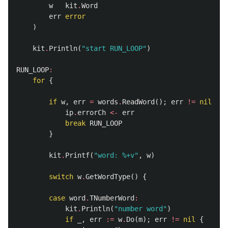
w
kit
.
Word
err
error
)
kit
.
Println
(
"start RUN_LOOP"
)
RUN_LOOP
:
for
{
if
w
,
err
=
words
.
ReadWord
();
err
!=
nil
{
ip
.
errorCh
<-
err
break
RUN_LOOP
}
kit
.
Printf
(
"word: %+v"
,
w
)
switch
w
.
GetWordType
()
{
case
word
.
TNumberWord
:
kit
.
Println
(
"number word"
)
if
_
,
err
:=
w
.
Do
(
m
);
err
!=
nil
{