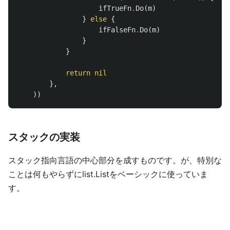
ifTrueFn
.
Do
(
m
)
}
else
{
ifFalseFn
.
Do
(
m
)
}
}
return
nil
},
))
スタックの実装
スタック指向言語の中心部分を成すものです。が、特別な
ことは何もやらずにlist.Listをベーシックに使っていま
す。