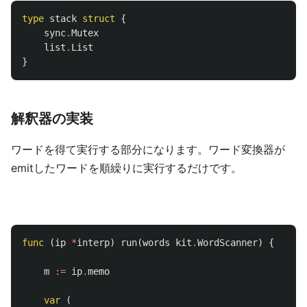
type
stack
struct
{
sync
.
Mutex
list
.
List
}
解釈器の実装
ワードを得て実行する部分になります。ワード変換器が
emitしたワードを順繰りに実行するだけです。
func
(
ip
*
interp
)
run
(
words
kit
.
WordScanner
)
{
m
:=
ip
.
memo
var
(