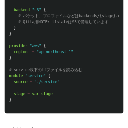
backend
"s3"
{
# バケット、プロファイルなどはbackends/{stage}.co
# Qiita用NOTE: tfstateはS3で管理しています
}
}
provider
"aws"
{
region
=
"ap-northeast-1"
}
# service以下のtfファイルを読み込む
module
"service"
{
source
=
"./service"
stage
=
var
.
stage
}