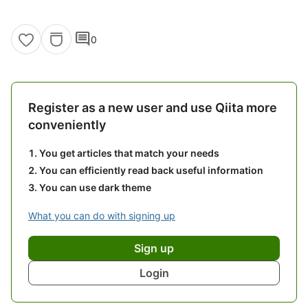
comment
0
Register as a new user and use Qiita more
conveniently
You get articles that match your needs
You can efficiently read back useful information
You can use dark theme
What you can do with signing up
Sign up
Login