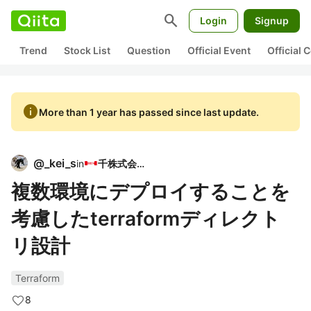
search
Login
Signup
Trend
Stock List
Question
Official Event
Official
info
More than 1 year has passed since last update.
@
_kei_s
in
千株式会社
複数環境にデプロイすることを
考慮したterraformディレクト
リ設計
Terraform
8