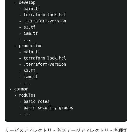
  - develop

    - main.tf

    - terraform.lock.hcl

    - .terraform-version

    - s3.tf

    - iam.tf

    - ...

  - production

    - main.tf

    - terraform.lock.hcl

    - .terraform-version

    - s3.tf

    - iam.tf

    - ...

- common

  - modules

    - basic-roles

    - basic-security-groups

サービスディレクトリ - 各ステージディレクトリ - 各種tf