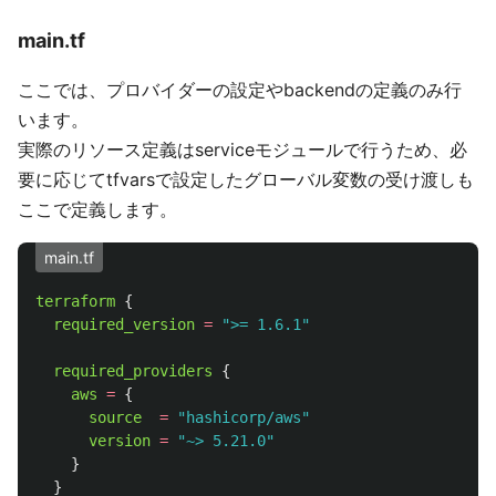
main.tf
ここでは、プロバイダーの設定やbackendの定義のみ行
います。
実際のリソース定義はserviceモジュールで行うため、必
要に応じてtfvarsで設定したグローバル変数の受け渡しも
ここで定義します。
main.tf
terraform
{
required_version
=
">= 1.6.1"
required_providers
{
aws
=
{
source
=
"hashicorp/aws"
version
=
"~> 5.21.0"
}
}