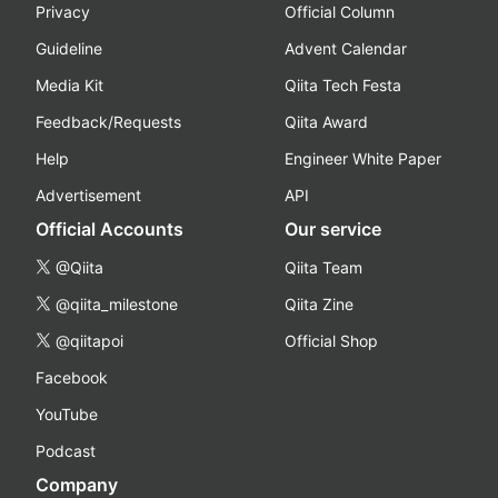
Privacy
Official Column
Guideline
Advent Calendar
Media Kit
Qiita Tech Festa
Feedback/Requests
Qiita Award
Help
Engineer White Paper
Advertisement
API
Official Accounts
Our service
@Qiita
Qiita Team
@qiita_milestone
Qiita Zine
@qiitapoi
Official Shop
Facebook
YouTube
Podcast
Company