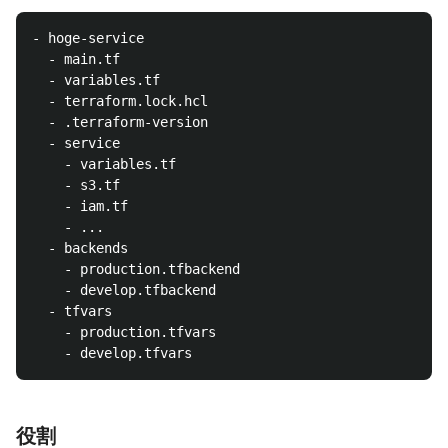
- hoge-service

  - main.tf

  - variables.tf

  - terraform.lock.hcl

  - .terraform-version

  - service

    - variables.tf

    - s3.tf

    - iam.tf

    - ...

  - backends

    - production.tfbackend

    - develop.tfbackend

  - tfvars

    - production.tfvars

役割