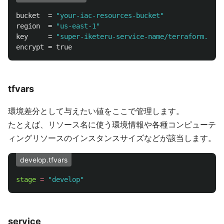
bucket
  = 
"your-iac-resources-bucket"
region
  = 
"us-east-1"
key
     = 
"super-iketeru-service-name/terraform.tfst
encrypt
 = 
true
tfvars
環境差分として与えたい値をここで管理します。
たとえば、リソース名に使う環境情報や各種コンピューテ
ィングリソースのインスタンスサイズなどが該当します。
develop.tfvars
stage
=
"develop"
service