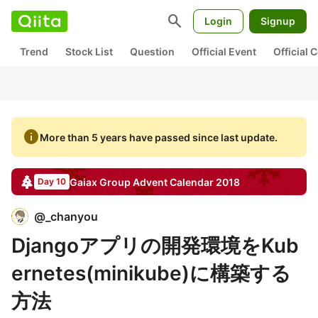
search
Login
Signup
Trend
Stock List
Question
Official Event
Official
info
More than 5 years have passed since last update.
Gaiax Group
Advent Calendar
2018
Day 10
@
_chanyou
Djangoアプリの開発環境をKub
ernetes(minikube)に構築する
方法