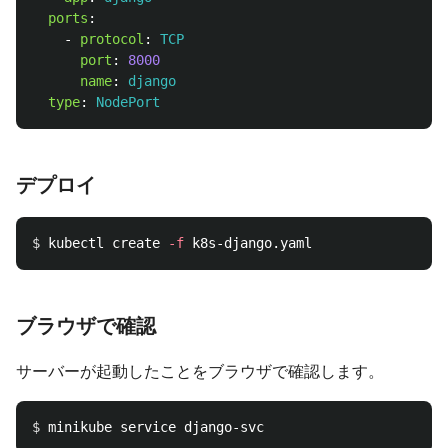
ports
:
-
protocol
:
TCP
port
:
8000
name
:
django
type
:
NodePort
デプロイ
$ 
kubectl create 
-f
ブラウザで確認
サーバーが起動したことをブラウザで確認します。
$ 