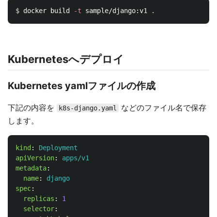
$ 
docker build 
-t
 sample/django:v1 
.
Kubernetesへデプロイ
Kubernetes yamlファイルの作成
下記の内容を
などのファイル名で保存
k8s-django.yaml
します。
kind
:
Deployment
apiVersion
:
apps/v1
metadata
:
name
:
django
spec
:
replicas
:
1
selector
: