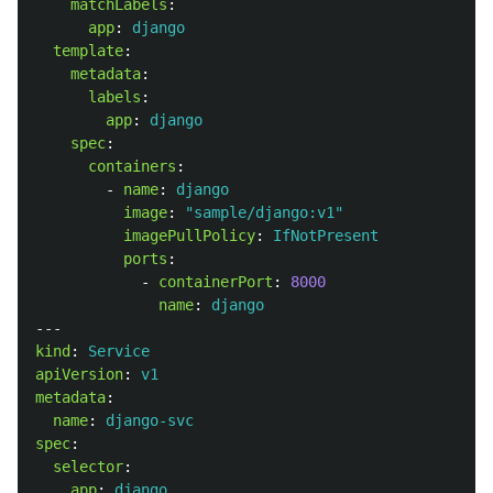
matchLabels
:
app
:
django
template
:
metadata
:
labels
:
app
:
django
spec
:
containers
:
-
name
:
django
image
:
"
sample/django:v1"
imagePullPolicy
:
IfNotPresent
ports
:
-
containerPort
:
8000
name
:
django
---
kind
:
Service
apiVersion
:
v1
metadata
:
name
:
django-svc
spec
:
selector
:
app
:
django