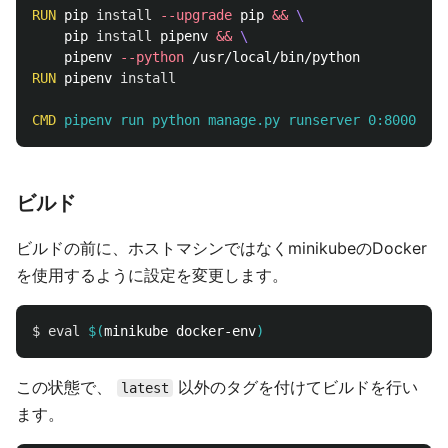
RUN 
pip 
install
--upgrade
 pip 
&&
    pip 
install 
pipenv 
&&
    pipenv 
--python
RUN 
pipenv 
install
CMD
 pipenv run python manage.py runserver 0:8000
ビルド
ビルドの前に、ホストマシンではなくminikubeのDocker
を使用するように設定を変更します。
$ 
eval
$(
minikube docker-env
)
この状態で、
以外のタグを付けてビルドを行い
latest
ます。