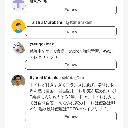
@
s_wing
Follow
Taishu Murakami
@
tttmurakami
Follow
@
sugo-lock
勉強中です。C言語、python 強化学習、AWS、
アレクサアプリ
Follow
Ryochi Kataoka
@
Kata_Oka
トイレが好きすぎてフランスに飛び、学問に限
界を感じ帰国。 帰国後トイレ研究を広めたくてI
T業界に入りもうそろ2年。 日々、トイレに入っ
ては自問自答。 ちなみに家のトイレは便器はIN
AX、温水洗浄便座はTOTOのハイブリッド。
Follow