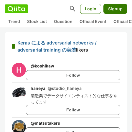
search
Login
Signup
Trend
Stock List
Question
Official Event
Official
Keras による adversarial networks /
adversarial training の実装
likers
@
koshikaw
Follow
haneya
@
studio_haneya
製造業でデータサイエンティスト的な仕事をや
ってます
Follow
@
matsutakeru