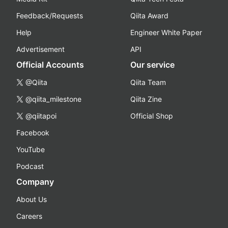
Feedback/Requests
Qiita Award
Help
Engineer White Paper
Advertisement
API
Official Accounts
Our service
@Qiita
Qiita Team
@qiita_milestone
Qiita Zine
@qiitapoi
Official Shop
Facebook
YouTube
Podcast
Company
About Us
Careers