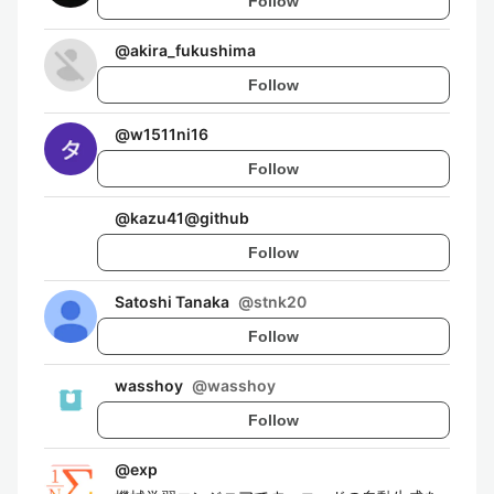
Follow
@
akira_fukushima
Follow
@
w1511ni16
Follow
@
kazu41@github
Follow
Satoshi Tanaka
@
stnk20
Follow
wasshoy
@
wasshoy
Follow
@
exp