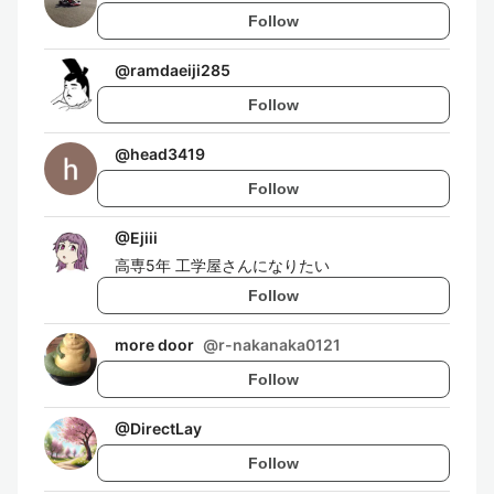
Follow
@
ramdaeiji285
Follow
@
head3419
Follow
@
Ejiii
高専5年 工学屋さんになりたい
Follow
more door
@
r-nakanaka0121
Follow
@
DirectLay
Follow