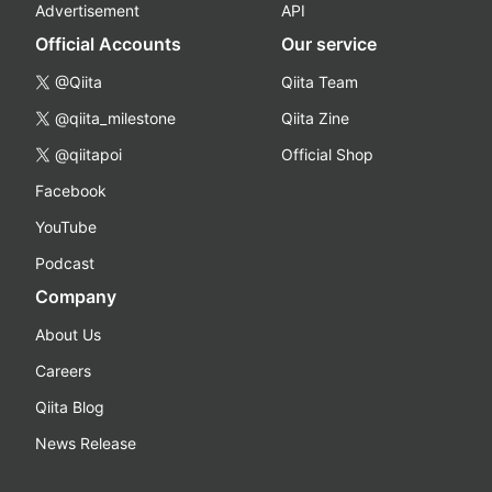
Advertisement
API
Official Accounts
Our service
@Qiita
Qiita Team
@qiita_milestone
Qiita Zine
@qiitapoi
Official Shop
Facebook
YouTube
Podcast
Company
About Us
Careers
Qiita Blog
News Release