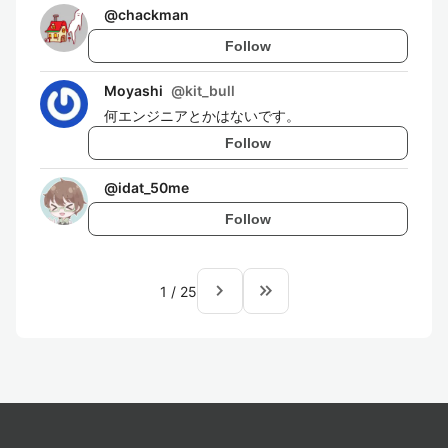
@
chackman
Follow
Moyashi
@
kit_bull
何エンジニアとかはないです。
Follow
@
idat_50me
Follow
navigate_next
keyboard_double_arrow_right
1
/
25