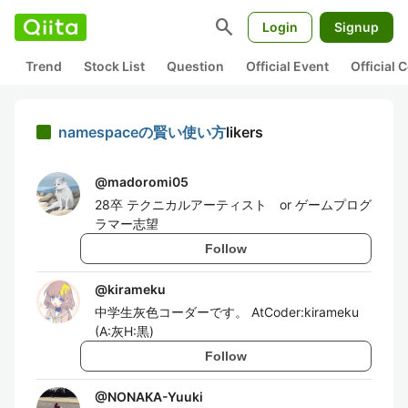
search
Login
Signup
Trend
Stock List
Question
Official Event
Official
namespaceの賢い使い方
likers
@
madoromi05
28卒 テクニカルアーティスト or ゲームプログ
ラマー志望
Follow
@
kirameku
中学生灰色コーダーです。 AtCoder:kirameku
(A:灰H:黒)
Follow
@
NONAKA-Yuuki