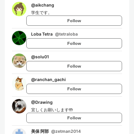
@
aikchang
学生です。
Follow
Loba Tetra
@
tetraloba
Follow
@
solu01
Follow
@
ranchan_gachi
Follow
@
Drawing
宜しくお願いします🤲
Follow
美保 阿部
@
zetman2014