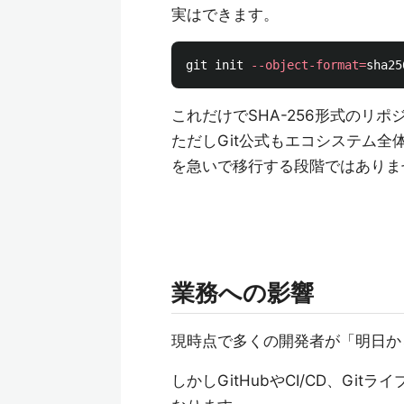
実はできます。
git init 
--object-format
=
これだけでSHA-256形式のリ
ただしGit公式もエコシステム
を急いで移行する段階ではありま
業務への影響
現時点で多くの開発者が「明日か
しかしGitHubやCI/CD、G