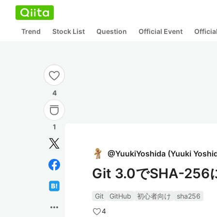
Trend
Stock List
Question
Official Event
Offici
4
1
@
YuukiYoshida
(
Yuuki Yoshi
Git 3.0でSHA
Git
GitHub
初心者向け
sha256
more_horiz
4