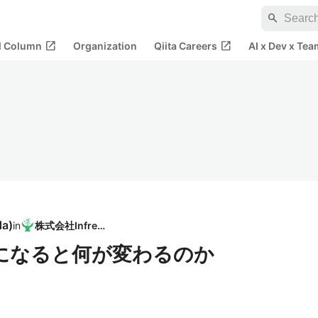
search
open_in_new
open_in_new
al Column
Organization
Qiita Careers
AI x Dev x Tea
da
)
in
株式会社Infreed
-256になると何が変わるのか