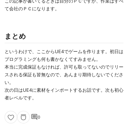
この記事が書いてるときは自分のＰＣですが、作業はすべ
て会社のＰＣになります。
まとめ
というわけで、ここからUE4でゲームを作ります。初日は
プログラミングも何も書かなくてすみません。
本当に完成保証もなければ、許可も取ってないのでリリー
スされる保証も皆無なので、あんまり期待しないでくださ
い。
次の日はUE4に素材をインポートするお話です。次も初心
者レベルです。
comment
0