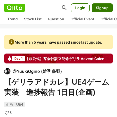
search
Login
Signup
Trend
Stock List
Question
Official Event
Official
info
More than 5 years have passed since last update.
【非公式】某会社設立記念ゲリラ
Advent Calendar
20
Day 1
@
YuukiOgino
(
雄季 荻野
)
【ゲリラアドカレ】UE4ゲーム
実装 進捗報告 1日目(企画)
企画
UE4
3