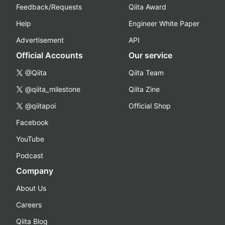
Feedback/Requests
Qiita Award
Help
Engineer White Paper
Advertisement
API
Official Accounts
Our service
@Qiita
Qiita Team
@qiita_milestone
Qiita Zine
@qiitapoi
Official Shop
Facebook
YouTube
Podcast
Company
About Us
Careers
Qiita Blog