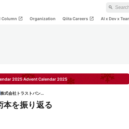
search
open_in_new
open_in_new
al Column
Organization
Qiita Careers
AI x Dev x Tea
ndar 2025
Advent Calendar
2025
株式会社トラストバンク
技術本を振り返る