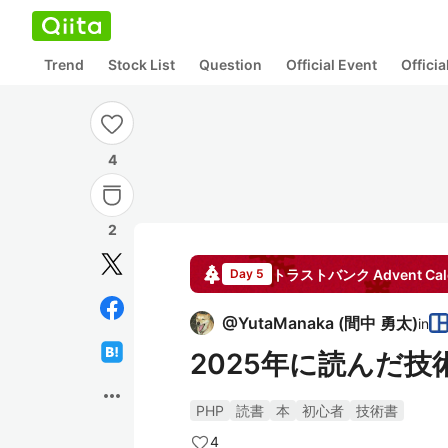
Trend
Stock List
Question
Official Event
Offici
4
2
トラストバンク Advent Cale
Day 5
@
YutaManaka
(
間中 勇太
)
in
2025年に読んだ
more_horiz
PHP
読書
本
初心者
技術書
4