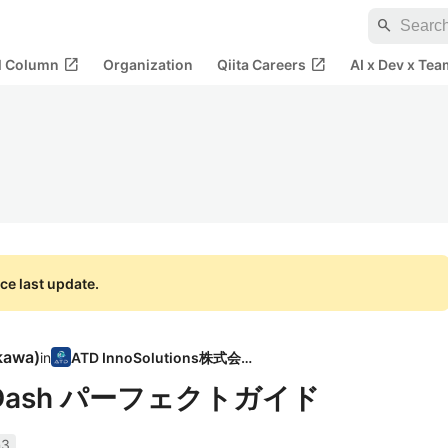
search
open_in_new
open_in_new
al Column
Organization
Qiita Careers
AI x Dev x Tea
ce last update.
kawa
)
in
ATD InnoSolutions株式会社
 Dash パーフェクトガイド
n3