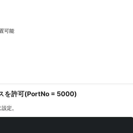
置可能
可(PortNo = 5000)
0に設定。