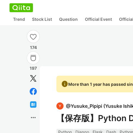
Trend
Stock List
Question
Official Event
Offici
174
197
info
More than 1 year has passed sin
@
Yusuke_Pipipi
(
Yusuke Ishi
【保存版】Python
more_horiz
Python
Django
Flask
Dash
Pytho