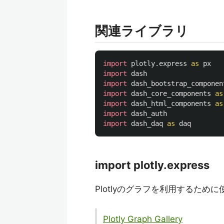
関連ライブラリ
import
plotly.express
as
px
import
dash
import
dash_bootstrap_componen
import
dash_core_components
as
import
dash_html_components
as
import
dash_auth
import
dash_daq
as
daq
import plotly.express
Plotlyのグラフを利用するために
Plotly Graph Gallery