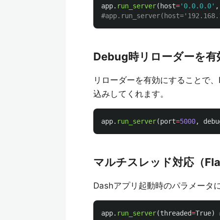
app
.
run_server
(
host
=
'
0.0.0.0
'
,
Debug時リローダーを
リローダーを有効にすることで、P
込みしてくれます。
app
.
run_server
(
port
=
5000
,
debu
マルチスレッド対応（Flas
Dashアプリ起動時のパラメータ
app
.
run_server
(
threaded
=
True
)