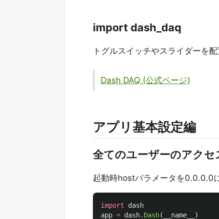
import dash_daq
トグルスイッチやスライダーを配
Dash DAQ (公式ページ)
アプリ基本設定編
全てのユーザーのアクセスを許
起動時hostパラメータを0.0.0.
import
dash
app
=
dash
.
Dash
(
__name__
)