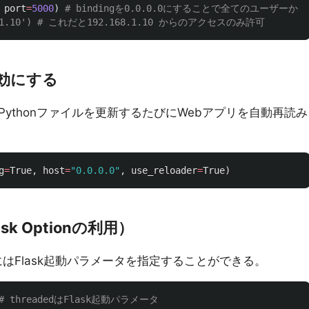
port
=
5000
)
# bindingを0.0.0.0にすることで全てのユーザーか
有効にする
ythonファイルを更新するたびにWebアプリを自動再読み
g
=
True
,
host
=
"
0.0.0.0
"
,
use_reloader
=
True
)
k Optionの利用）
にはFlask起動パラメータを指定することができる。