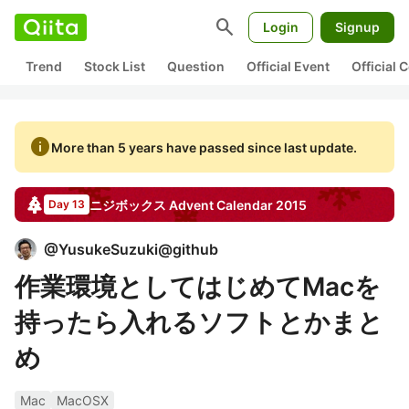
search
Login
Signup
Trend
Stock List
Question
Official Event
Official
info
More than 5 years have passed since last update.
ニジボックス
Advent Calendar
2015
Day 13
@
YusukeSuzuki@github
作業環境としてはじめてMacを
持ったら入れるソフトとかまと
め
Mac
MacOSX